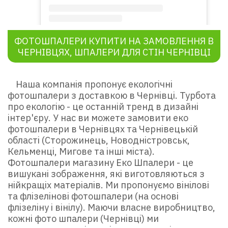
ФОТОШПАЛЕРИ КУПИТИ НА ЗАМОВЛЕННЯ В
Публикация от Фабрика фотообоев и фотоштор (@ecooboi.com.ua)
ЧЕРНІВЦЯХ, ШПАЛЕРИ ДЛЯ СТІН ЧЕРНІВЦІ
Наша компанія пропонує екологічні
фотошпалери з доставкою в Чернівці. Турбота
про екологію - це останній тренд в дизайні
інтер'єру. У нас ви можете замовити еко
фотошпалери в Чернівцях та Чернівецькій
області (Сторожинець, Новодністровськ,
Кельменці, Мигове та інші міста).
Фотошпалери магазину Еко Шпалери - це
вишукані зображення, які виготовляються з
нійкращіх матеріалів. Ми пропонуємо вінілові
та флізелінові фотошпалери (на основі
флізеліну і вінілу). Маючи власне виробництво,
кожні фото шпалери (Чернівці) ми