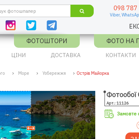
098 787
Viber,
WhatsAp
ЕК
ФОТОШТОРИ
ФОТО НА 
ЦІНИ
ДОСТАВКА
КОНТАКТИ
ого
Море
Узбережжя
Острів Майорка
Фотообої 
Арт.: 11126
Замовте с