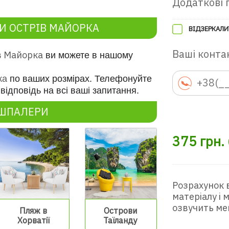
Додаткові 
 ОСТРІВ МАЙОРКА
ВІДЗЕРКАЛИ
Ваші контак
в Майорка
ви можете в нашому
к
а
по ваших розмірах. Телефонуйте
відповідь на всі ваші запитання.
ОШПАЛЕРИ
375
грн.
Розрахунок 
матеріалу і
озвучить ме
Пляж в
Острови
Хорватії
Таїланду