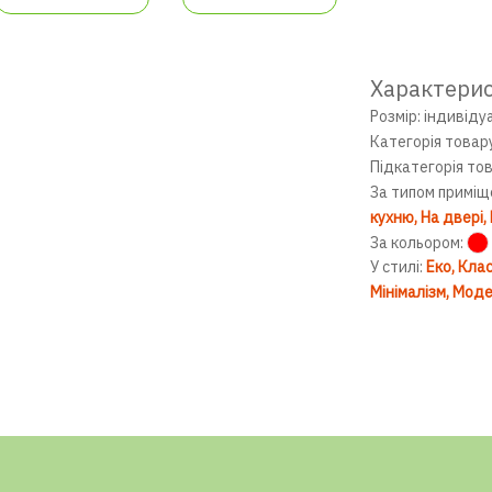
Характери
Розмір: індивіду
Категорія товар
Підкатегорія то
За типом приміщ
кухню
На двері
За кольором:
У стилі:
Еко
Клас
Мінімалізм
Моде