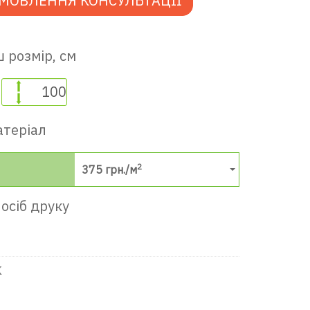
МОВЛЕННЯ КОНСУЛЬТАЦІЇ
 розмір, см
атеріал
в ігрову кімнату
2
375
грн./м
осіб друку
К