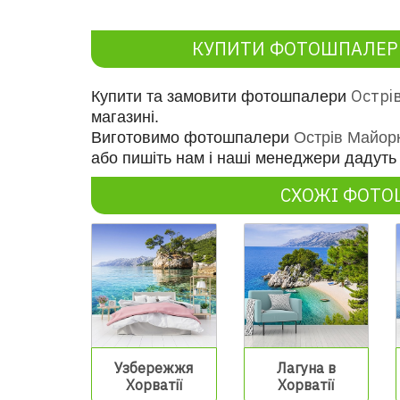
КУПИТИ ФОТОШПАЛЕРИ
Острі
Купити та замовити фотошпалери
магазині.
Виготовимо фотошпалери
Острів Майор
або пишіть нам і наші менеджери дадуть 
СХОЖІ ФОТ
Узбережжя
Лагуна в
Хорватії
Хорватії