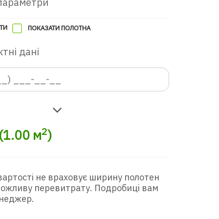
параметри
ТИ
ПОКАЗАТИ ПОЛОТНА
тні дані
2
(
1.00
м
)
вартості не враховує ширину полотен
 можливу перевитрату. Подробиці вам
неджер.