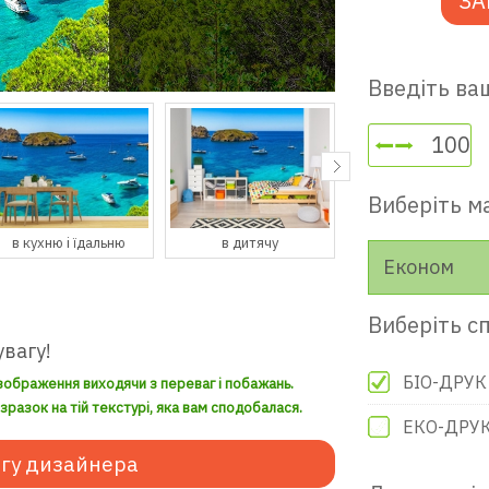
ЗА
Введіть ваш
Виберіть м
в дитячу
в гостьову
в передпокій
Економ
Виберіть сп
увагу!
БІО-ДРУК
зображення виходячи з переваг і побажань.
разок на тій текстурі, яка вам сподобалася.
ЕКО-ДРУ
гу дизайнера