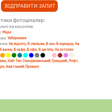
ВІДПРАВИТИ ЗАПИТ
стики фотошпалер:
ально під ваш розмір
у:
Море
вару:
Узбережжя
ення:
На підлогу
В спальню
В зал
В коридор
На
В ванну
В кафе
В офіс
В дитячу
На потолок
ика
Хай-Тек
Скандинавський
Грецький
Лофт
рн
Азіатський
Прованс