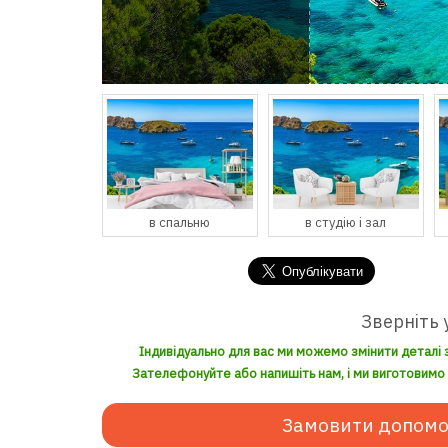
спальню
в студію і зал
в кухню і їдальню
Зверніть 
Індивідуально для вас ми можемо змінити деталі 
Зателефонуйте або напишіть нам, і ми виготовимо з
Замовити допомо