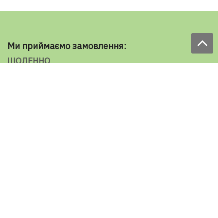
Ми приймаємо замовлення:
ЩОДЕННО
з 9.00 до 18.00
по телефону: 098 787 98 98
e-mail: sale@ecooboi.com.ua
ЦІЛОДОБОВО В СОЦМЕРЕЖАХ
Блог
Доставка по Україні:
Все города
Ужгород
Івано-Франківськ
Луцьк
Хмельницький
Чернівці
Тернопіль
Рівне
Кременчук
Умань
Мелітополь
Кропивницький
Слов'янськ
Маріуполь
Херсон
Миколаїв