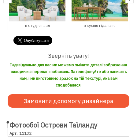
в студію і зал
в кухню і їдальню
Зверніть увагу!
Індивідуально для вас ми можемо змінити деталі зображення
виходячи з переваг і побажань. Зателефонуйте або напишіть
нам, і ми виготовимо зразок на тій текстурі, яка вам
сподобалася.
Замовити допомогу дизайнера
Фотообої Острови Таїланду
Арт.: 11132