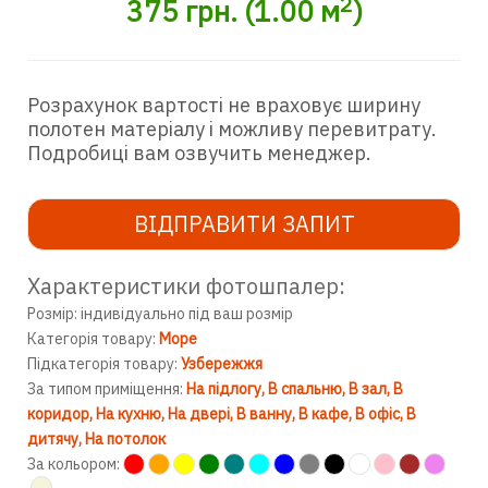
2
375
грн.
(
1.00
м
)
Розрахунок вартості не враховує ширину
полотен матеріалу і можливу перевитрату.
Подробиці вам озвучить менеджер.
ВІДПРАВИТИ ЗАПИТ
Характеристики фотошпалер:
Розмір: індивідуально під ваш розмір
Категорія товару:
Море
Підкатегорія товару:
Узбережжя
За типом приміщення:
На підлогу
В спальню
В зал
В
коридор
На кухню
На двері
В ванну
В кафе
В офіс
В
дитячу
На потолок
За кольором: