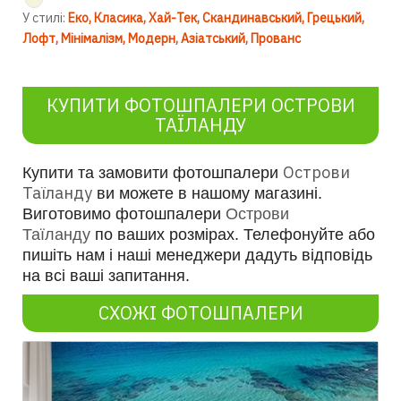
У стилі:
Еко
Класика
Хай-Тек
Скандинавський
Грецький
Лофт
Мінімалізм
Модерн
Азіатський
Прованс
КУПИТИ ФОТОШПАЛЕРИ ОСТРОВИ
ТАЇЛАНДУ
Острови
Купити та замовити фотошпалери
Таїланду
ви можете в нашому магазині.
Виготовимо фотошпалери
Острови
Таїланду
по ваших розмірах. Телефонуйте або
пишіть нам і наші менеджери дадуть відповідь
на всі ваші запитання.
СХОЖІ ФОТОШПАЛЕРИ