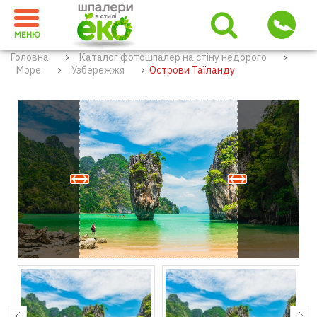
МЕНЮ
Головна
Каталог фотошпалер на стіну недорого
Море
Узбережжя
Острови Таїланду