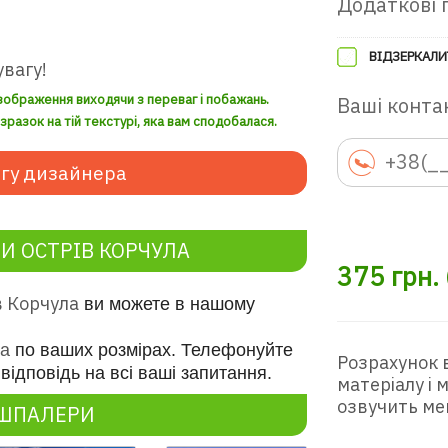
Додаткові 
ВІДЗЕРКАЛИ
увагу!
зображення виходячи з переваг і побажань.
Ваші контак
разок на тій текстурі, яка вам сподобалася.
гу дизайнера
 ОСТРІВ КОРЧУЛА
375
грн.
в Корчула
ви можете в нашому
ла
по ваших розмірах. Телефонуйте
Розрахунок 
відповідь на всі ваші запитання.
матеріалу і
озвучить ме
ОШПАЛЕРИ