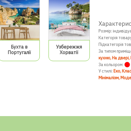
Характери
Розмір: індивіду
Категорія товар
Підкатегорія то
Бухта в
Узбережжя
За типом приміщ
Португалії
Хорватії
кухню
На двері
За кольором:
У стилі:
Еко
Клас
Мінімалізм
Моде