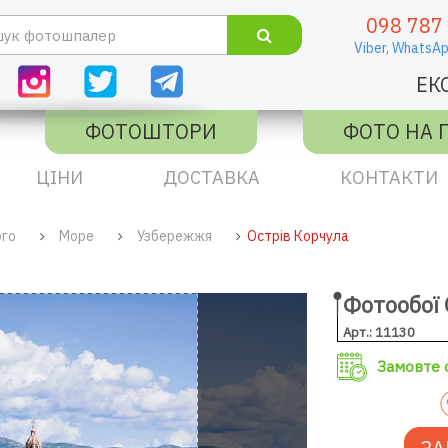
098 787
Viber,
WhatsAp
ЕК
ФОТОШТОРИ
ФОТО НА 
ЦІНИ
ДОСТАВКА
КОНТАКТИ
ого
Море
Узбережжя
Острів Корчула
Фотообої 
Арт.: 11130
Замовте с