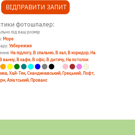
ВІДПРАВИТИ ЗАПИТ
стики фотошпалер:
ально під ваш розмір
у:
Море
вару:
Узбережжя
ення:
На підлогу
В спальню
В зал
В коридор
На
В ванну
В кафе
В офіс
В дитячу
На потолок
ика
Хай-Тек
Скандинавський
Грецький
Лофт
рн
Азіатський
Прованс