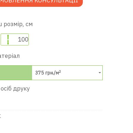
МОВЛЕННЯ КОНСУЛЬТАЦІЇ
 розмір, см
атеріал
2
375
грн./м
осіб друку
К
в ігрову кімнату