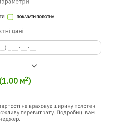
параметри
ТИ
ПОКАЗАТИ ПОЛОТНА
тні дані
2
(
1.00
м
)
вартості не враховує ширину полотен
 можливу перевитрату. Подробиці вам
неджер.