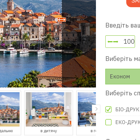
ЗА
Введіть ваш
Виберіть м
Економ
Виберіть сп
БІО-ДРУК
ЕКО-ДРУ
в дитячу
в гостьову
в передпокій