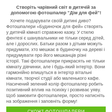
Створіть чарівний світ в дитячій за
допомогою фотошпалер "Дім для фей"!
Хочете подарувати своїй дитині диво?
Фотошпалери «Будиночок для фей» створять
у дитячій кімнаті справжню казку.
У стилю
фентезі є шанувальники не тільки серед дітей,
але і дорослих. Батьки разом з дітьми можуть
придумати, хто мешкає в будиночку на дереві і
придумувати про його мешканців різні
історії.
Такі фотошпалери прикрасять не тільки
кімнату дівчинки, але і будь-який інтер'єр. Вони
гармонійно впишуться в інтер'єр вітальні
кімнати, творчої студії або маленького кафе.
Насичений зелений колір фотошпалер робить
позитивний вплив на психіку і розвиває уяву.
Щоб замовити фотошпалери, просто натисніть
на зображення і заповніть форму!
СХОЖІ ФОТОШПАЛЕРИ