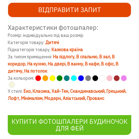
ВІДПРАВИТИ ЗАПИТ
Характеристики фотошпалер:
Розмір: індивідуально під ваш розмір
Категорія товару:
Дитячі
Підкатегорія товару:
Казкова країна
За типом приміщення:
На підлогу
В спальню
В зал
В
коридор
На кухню
На двері
В ванну
В кафе
В офіс
В
дитячу
На потолок
За кольором:
У стилі:
Еко
Класика
Хай-Тек
Скандинавський
Грецький
Лофт
Мінімалізм
Модерн
Азіатський
Прованс
КУПИТИ ФОТОШПАЛЕРИ БУДИНОЧОК
ДЛЯ ФЕЙ