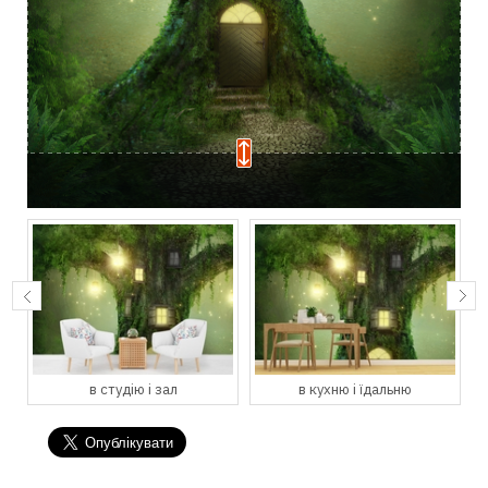
в студію і зал
в кухню і їдальню