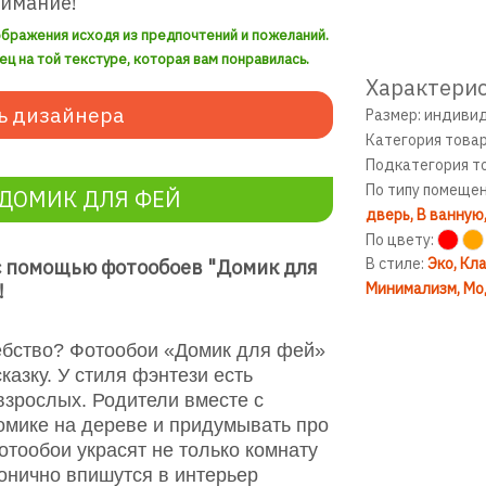
нимание!
ображения исходя из предпочтений и пожеланий.
ец на той текстуре, которая вам понравилась.
Характерис
ь дизайнера
Размер: индиви
Категория това
Подкатегория т
По типу помеще
ДОМИК ДЛЯ ФЕЙ
дверь
В ванную
По цвету:
В стиле:
Эко
Кла
с помощью фотообоев "Домик для
!
Минимализм
Мо
ебство? Фотообои «Домик для фей»
казку.
У стиля фэнтези есть
 взрослых. Родители вместе с
домике на дереве и придумывать про
отообои украсят не только комнату
монично впишутся в интерьер