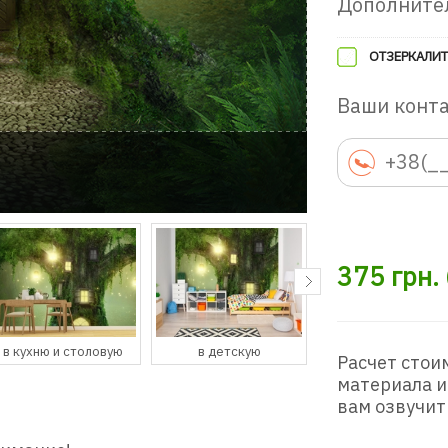
Дополните
ОТЗЕРКАЛИТ
Ваши конт
375
грн.
в детскую
в гостевую
в прихожую
Расчет стои
материала и
вам озвучит