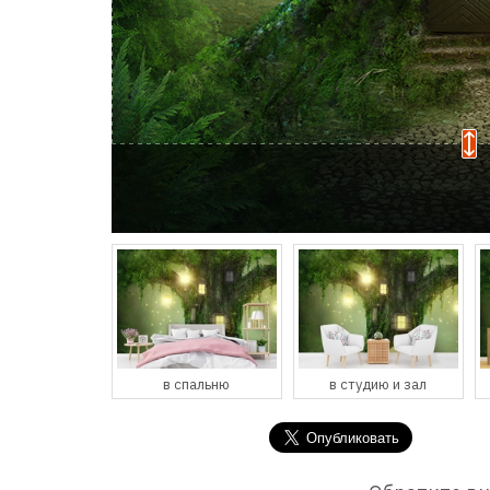
спальню
в студию и зал
в кухню и столовую