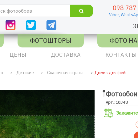
098 787
Viber,
WhatsAp
Э
ФОТОШТОРЫ
ФОТО НА
ЦЕНЫ
ДОСТАВКА
КОНТАКТЫ
го
Детские
Сказочная страна
Домик для фей
Фотообои
Арт.: 10348
Закажите 