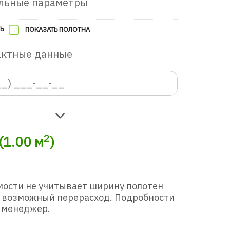
льные параметры
Ь
ПОКАЗАТЬ ПОЛОТНА
актные данные
2
(
1.00
м
)
в игровую комнату
мости не учитывает ширину полотен
 возможный перерасход. Подробности
 менеджер.