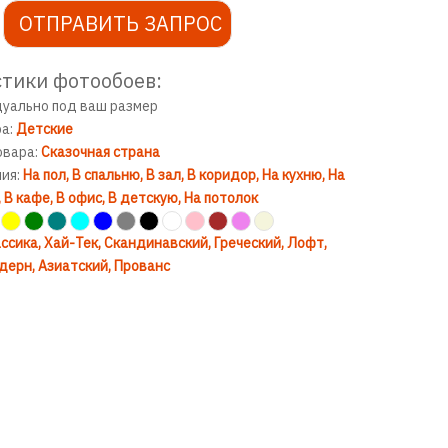
ОТПРАВИТЬ ЗАПРОС
тики фотообоев:
дуально под ваш размер
ра:
Детские
овара:
Сказочная страна
ния:
На пол
В спальню
В зал
В коридор
На кухню
На
В кафе
В офис
В детскую
На потолок
ссика
Хай-Тек
Скандинавский
Греческий
Лофт
дерн
Азиатский
Прованс