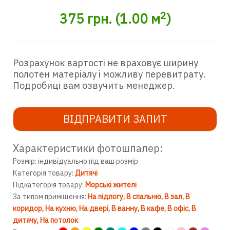
2
375
грн.
(
1.00
м
)
Розрахунок вартості не враховує ширину
полотен матеріалу і можливу перевитрату.
Подробиці вам озвучить менеджер.
ВІДПРАВИТИ ЗАПИТ
Характеристики фотошпалер:
Розмір: індивідуально під ваш розмір
Категорія товару:
Дитячі
Підкатегорія товару:
Морські жителі
За типом приміщення:
На підлогу
В спальню
В зал
В
коридор
На кухню
На двері
В ванну
В кафе
В офіс
В
дитячу
На потолок