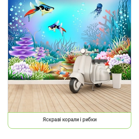
Яскраві корали і рибки