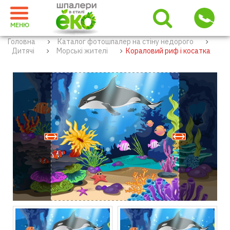
МЕНЮ
Головна
Каталог фотошпалер на стіну недорого
Дитячі
Морські жителі
Кораловий риф і косатка