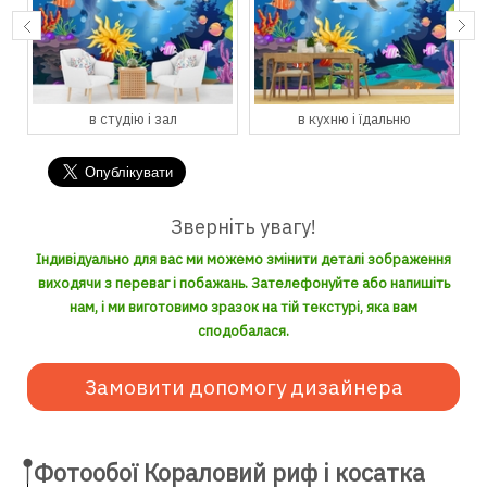
в студію і зал
в кухню і їдальню
Зверніть увагу!
Індивідуально для вас ми можемо змінити деталі зображення
виходячи з переваг і побажань. Зателефонуйте або напишіть
нам, і ми виготовимо зразок на тій текстурі, яка вам
сподобалася.
Замовити допомогу дизайнера
Фотообої Кораловий риф і косатка