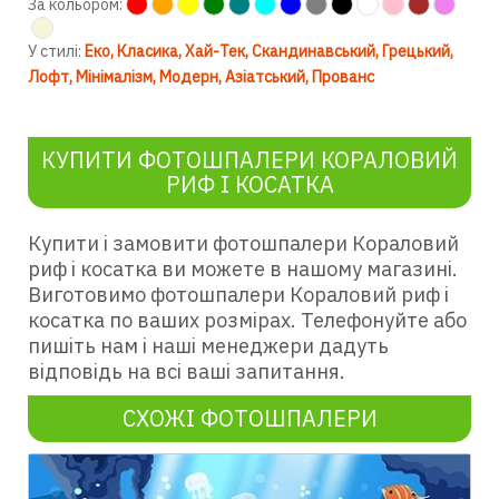
За кольором:
У стилі:
Еко
Класика
Хай-Тек
Скандинавський
Грецький
Лофт
Мінімалізм
Модерн
Азіатський
Прованс
КУПИТИ ФОТОШПАЛЕРИ КОРАЛОВИЙ
РИФ І КОСАТКА
Купити і замовити фотошпалери Кораловий
риф і косатка ви можете в нашому магазині.
Виготовимо фотошпалери Кораловий риф і
косатка по ваших розмірах. Телефонуйте або
пишіть нам і наші менеджери дадуть
відповідь на всі ваші запитання.
СХОЖІ ФОТОШПАЛЕРИ