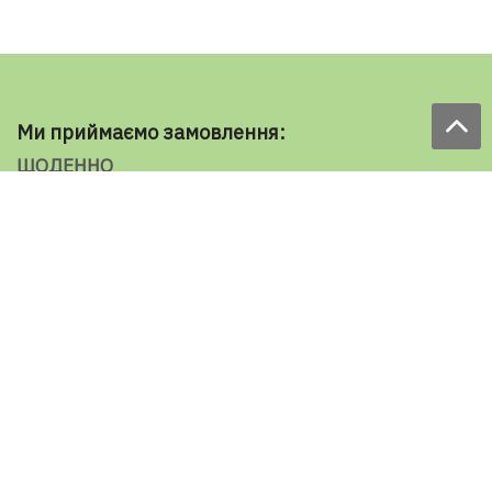
Ми приймаємо замовлення:
ЩОДЕННО
з 9.00 до 18.00
по телефону: 098 787 98 98
e-mail: sale@ecooboi.com.ua
ЦІЛОДОБОВО В СОЦМЕРЕЖАХ
Блог
Доставка по Україні:
Все города
Ужгород
Івано-Франківськ
Луцьк
Хмельницький
Чернівці
Тернопіль
Рівне
Кременчук
Умань
Мелітополь
Кропивницький