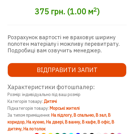
2
375
грн.
(
1.00
м
)
Розрахунок вартості не враховує ширину
полотен матеріалу і можливу перевитрату.
Подробиці вам озвучить менеджер.
ВІДПРАВИТИ ЗАПИТ
Характеристики фотошпалер:
Розмір: індивідуально під ваш розмір
Категорія товару:
Дитячі
Підкатегорія товару:
Морські жителі
За типом приміщення:
На підлогу
В спальню
В зал
В
коридор
На кухню
На двері
В ванну
В кафе
В офіс
В
дитячу
На потолок