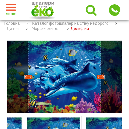
МЕНЮ
Головна
Каталог фотошпалер на стіну недорого
Дитячі
Морські жителі
Дельфіни