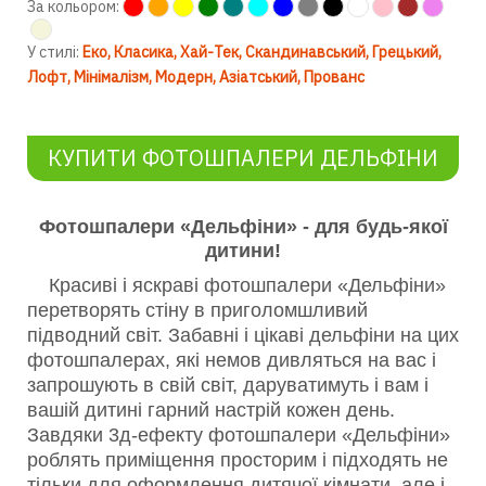
За кольором:
У стилі:
Еко
Класика
Хай-Тек
Скандинавський
Грецький
Лофт
Мінімалізм
Модерн
Азіатський
Прованс
КУПИТИ ФОТОШПАЛЕРИ ДЕЛЬФІНИ
Фотошпалери «Дельфіни» - для будь-якої
дитини!
Красиві і яскраві фотошпалери «Дельфіни»
перетворять стіну в приголомшливий
підводний світ. Забавні і цікаві дельфіни на цих
фотошпалерах, які немов дивляться на вас і
запрошують в свій світ, даруватимуть і вам і
вашій дитині гарний настрій кожен день.
Завдяки 3д-ефекту фотошпалери «Дельфіни»
роблять приміщення просторим і підходять не
тільки для оформлення дитячої кімнати, але і