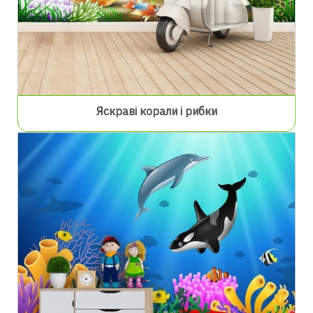
Яскраві корали і рибки