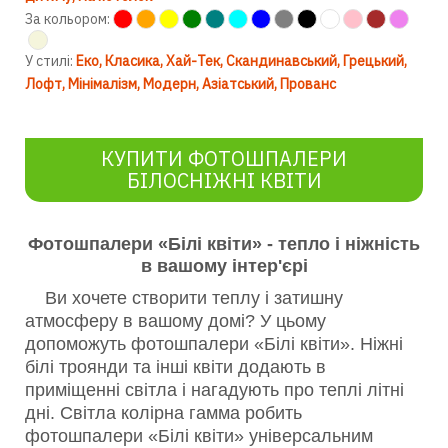
За кольором:
У стилі:
Еко
Класика
Хай-Тек
Скандинавський
Грецький
Лофт
Мінімалізм
Модерн
Азіатський
Прованс
КУПИТИ ФОТОШПАЛЕРИ
БІЛОСНІЖНІ КВІТИ
Фотошпалери «Білі квіти» - тепло і ніжність
в вашому інтер'єрі
Ви хочете створити теплу і затишну
атмосферу в вашому домі? У цьому
допоможуть фотошпалери «Білі квіти». Ніжні
білі троянди та інші квіти додають в
приміщенні світла і нагадують про теплі літні
дні. Світла колірна гамма робить
фотошпалери «Білі квіти» універсальним