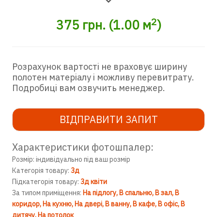
2
375
грн.
(
1.00
м
)
Розрахунок вартості не враховує ширину
полотен матеріалу і можливу перевитрату.
Подробиці вам озвучить менеджер.
ВІДПРАВИТИ ЗАПИТ
Характеристики фотошпалер:
Розмір: індивідуально під ваш розмір
Категорія товару:
3д
Підкатегорія товару:
3д квіти
За типом приміщення:
На підлогу
В спальню
В зал
В
коридор
На кухню
На двері
В ванну
В кафе
В офіс
В
дитячу
На потолок