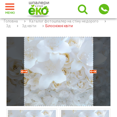
МЕНЮ
Головна
Каталог фотошпалер на стіну недорого
3д
3д квіти
Білосніжні квіти