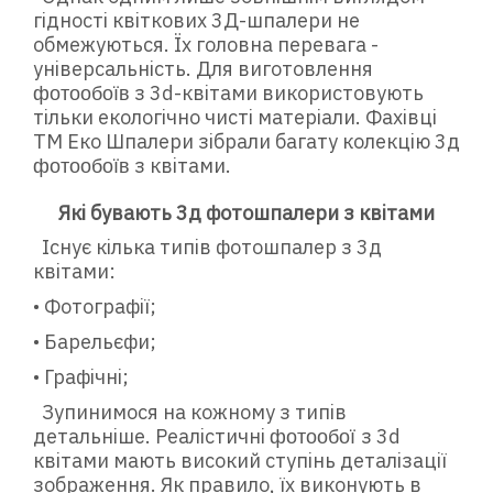
гідності квіткових 3Д-шпалери не
обмежуються. Їх головна перевага -
універсальність. Для виготовлення
з 3d-квітами використовують
ф
отообоїв
тільки екологічно чисті матеріали. Фахівці
ТМ Еко Шпалери зібрали багату колекцію 3д
з квітами.
ф
отообоїв
Які бувають 3д фотошпалери з квітами
Існує кілька типів фотошпалер з 3д
квітами:
• Фотографії;
• Барельєфи;
• Графічні;
Зупинимося на кожному з типів
детальніше. Реалістичні
з 3d
ф
отообої
квітами мають високий ступінь деталізації
зображення. Як правило, їх виконують в