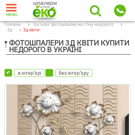
МЕНЮ
Головна
Каталог фотошпалер на стіну недорого
3д
3д квіти
ФОТОШПАЛЕРИ 3Д КВІТИ КУПИТИ
НЕДОРОГО В УКРАЇНІ
в інтер'єрі
без інтер'єру