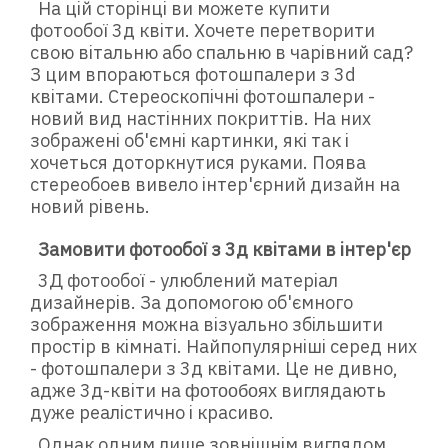
На цій сторінці ви можете купити
фотообої 3д квіти. Хочете перетворити
свою вітальню або спальню в чарівний сад?
З цим впораються фотошпалери з 3d
квітами. Стереоскопічні фотошпалери -
новий вид настінних покриттів. На них
зображені об'ємні картинки, які так і
хочеться доторкнутися руками. Поява
стереобоев вивело інтер'єрний дизайн на
новий рівень.
Замовити фотообої
з 3д квітами в інтер'єр
3Д фотообої - улюблений матеріал
дизайнерів. За допомогою об'ємного
зображення можна візуально збільшити
простір в кімнаті. Найпопулярніші серед них
- фотошпалери з 3д квітами. Це не дивно,
адже 3д-квіти на
виглядають
ф
отообоях
дуже реалістично і красиво.
Однак одним лише зовнішнім виглядом