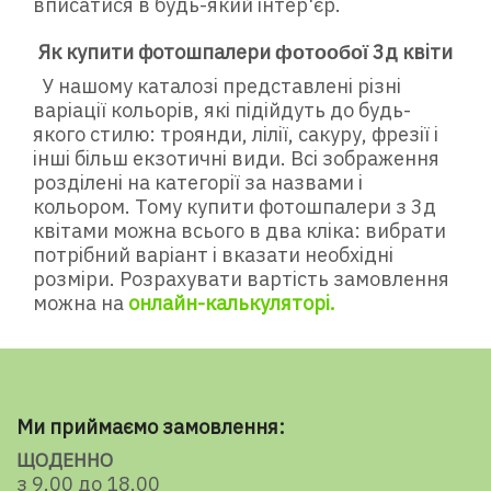
вписатися в будь-який інтер'єр.
Як купити фотошпалери
3д квіти
ф
отообої
У нашому каталозі представлені різні
варіації кольорів, які підійдуть до будь-
якого стилю: троянди, лілії, сакуру, фрезії і
інші більш екзотичні види. Всі зображення
розділені на категорії за назвами і
кольором. Тому купити фотошпалери з 3д
квітами можна всього в два кліка: вибрати
потрібний варіант і вказати необхідні
розміри. Розрахувати вартість замовлення
можна на
онлайн-калькуляторі.
Ми приймаємо замовлення:
ЩОДЕННО
з 9.00 до 18.00