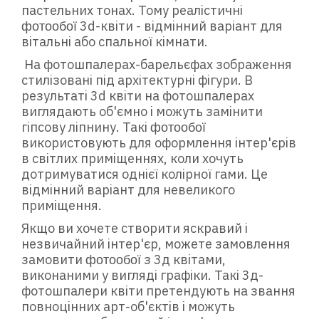
пастельних тонах. Тому реалістичні
3d-квіти - відмінний варіант для
ф
отообої
вітальні або спальної кімнати.
На фотошпалерах-барельєфах зображення
стилізовані під архітектурні фігури. В
результаті 3d квіти на фотошпалерах
виглядають об'ємно і можуть замінити
гіпсову ліпнину. Такі
ф
отообої
використовують для оформлення інтер'єрів
в світлих приміщеннях, коли хочуть
дотримуватися однієї колірної гами. Це
відмінний варіант для невеликого
приміщення.
Якщо ви хочете створити яскравий і
незвичайний інтер'єр, можете замовлення
замовити
з 3д квітами,
ф
отообої
виконаними у вигляді графіки. Такі 3д-
фотошпалери квіти претендують на звання
повноцінних арт-об'єктів і можуть