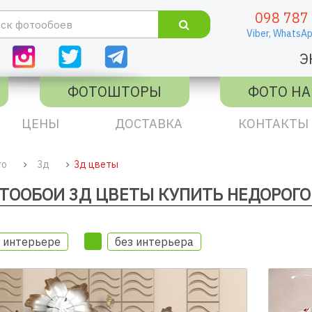
098 787
Viber,
WhatsAp
Э
ФОТОШТОРЫ
ФОТО НА
ЦЕНЫ
ДОСТАВКА
КОНТАКТЫ
го
3д
3д цветы
ТООБОИ 3Д ЦВЕТЫ КУПИТЬ НЕДОРОГО
 интерьере
без интерьера