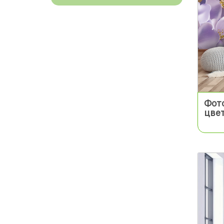
Фот
цве