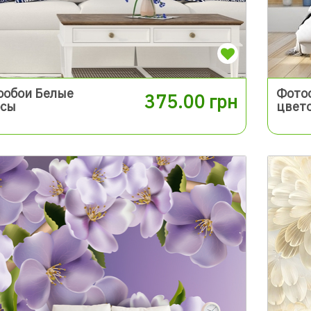
ообои Белые
Фото
375.00 грн
осы
цвет