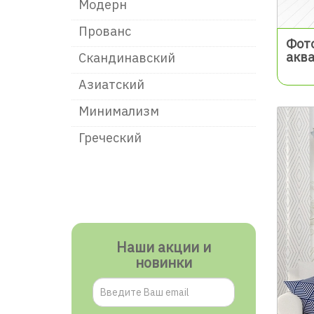
Модерн
Прованс
Фот
акв
Скандинавский
Азиатский
Минимализм
Греческий
Наши акции и
новинки