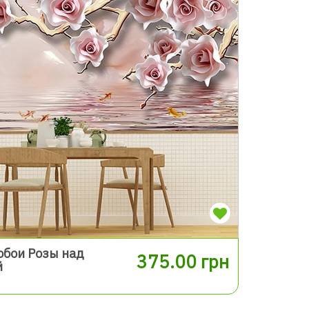
обои Розы над
375.00 грн
й