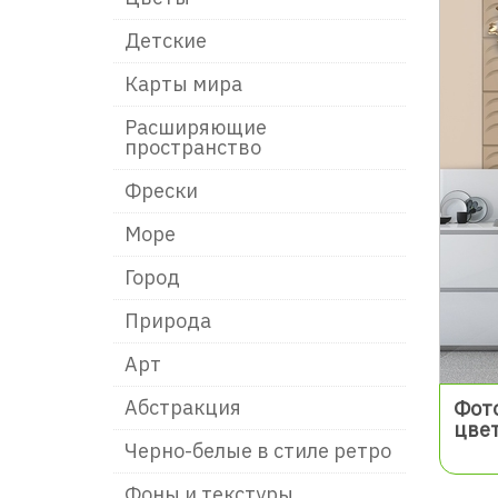
Детские
Карты мира
Расширяющие
пространство
Фрески
Море
Город
Природа
Арт
Абстракция
Фот
цве
Чeрно-белые в стиле ретро
Фоны и текстуры