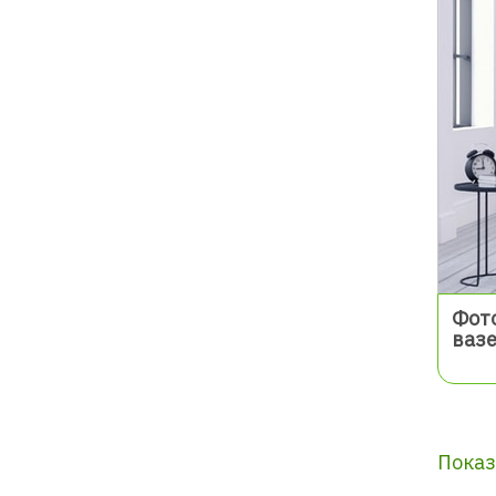
Фот
ваз
Показ