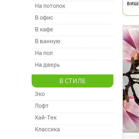
виш
На потолок
В офис
В кафе
В ванную
На пол
На дверь
В СТИЛЕ
Эко
Лофт
Хай-Тек
Классика