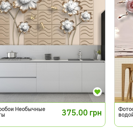
ообои Необычные
Фото
375.00 грн
ты
водо