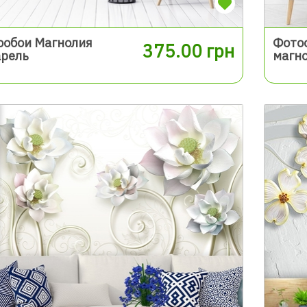
ообои Магнолия
Фото
375.00 грн
арель
магн