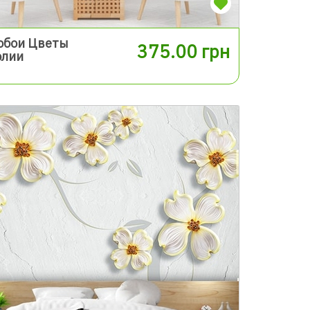
обои Цветы
375.00 грн
олии