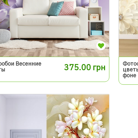
ообои Весенние
Фото
375.00 грн
ты
цветы
фоне