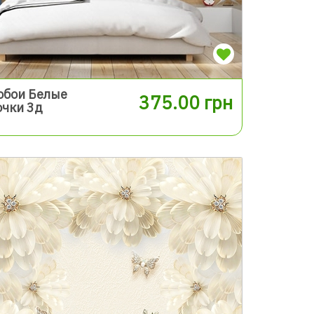
обои Белые
375.00 грн
очки 3д