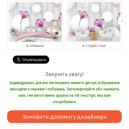
в студію і зал
в кухню і їдальню
Зверніть увагу!
Індивідуально для вас ми можемо змінити деталі зображення
виходячи з переваг і побажань. Зателефонуйте або напишіть
нам, і ми виготовимо зразок на тій текстурі, яка вам
сподобалася.
Замовити допомогу дизайнера