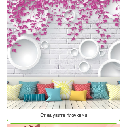
Стіна увита гілочками