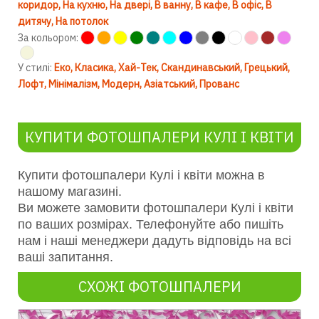
коридор
На кухню
На двері
В ванну
В кафе
В офіс
В
дитячу
На потолок
За кольором:
У стилі:
Еко
Класика
Хай-Тек
Скандинавський
Грецький
Лофт
Мінімалізм
Модерн
Азіатський
Прованс
КУПИТИ ФОТОШПАЛЕРИ КУЛІ І КВІТИ
Купити фотошпалери Кулі і квіти можна в
нашому магазині.
Ви можете замовити фотошпалери К
улі
і квіти
по ваших розмірах. Телефонуйте або пишіть
нам і наші менеджери дадуть відповідь на всі
ваші запитання.
СХОЖІ ФОТОШПАЛЕРИ