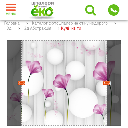
МЕНЮ
Головна
Каталог фотошпалер на стіну недорого
3д
3д Абстракція
Кулі і квіти