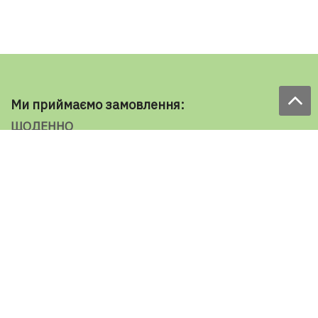
Ми приймаємо замовлення:
ЩОДЕННО
з 9.00 до 18.00
по телефону: 098 787 98 98
e-mail: sale@ecooboi.com.ua
ЦІЛОДОБОВО В СОЦМЕРЕЖАХ
Блог
Доставка по Україні:
Все города
Ужгород
Івано-Франківськ
Луцьк
Хмельницький
Чернівці
Тернопіль
Рівне