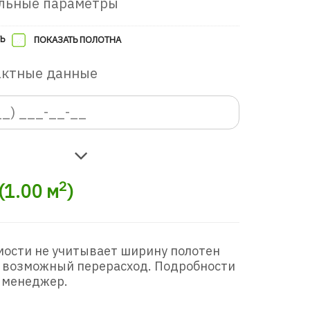
льные параметры
в игровую комнату
Ь
ПОКАЗАТЬ ПОЛОТНА
актные данные
2
(
1.00
м
)
мости не учитывает ширину полотен
 возможный перерасход. Подробности
 менеджер.