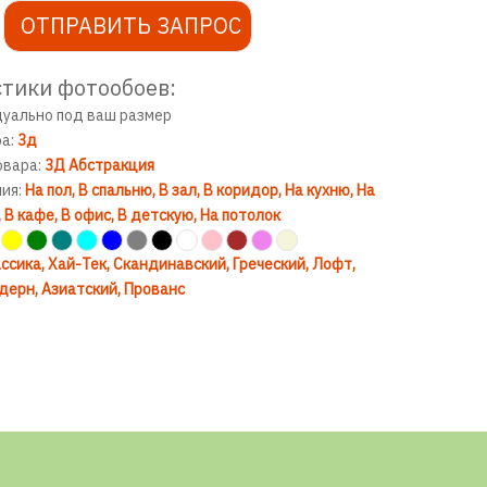
ОТПРАВИТЬ ЗАПРОС
тики фотообоев:
дуально под ваш размер
ра:
3д
овара:
3Д Абстракция
ния:
На пол
В спальню
В зал
В коридор
На кухню
На
В кафе
В офис
В детскую
На потолок
ссика
Хай-Тек
Скандинавский
Греческий
Лофт
дерн
Азиатский
Прованс