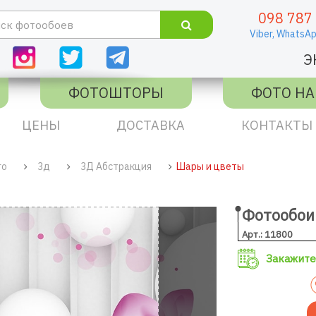
098 787
Viber,
WhatsAp
Э
ФОТОШТОРЫ
ФОТО НА
ЦЕНЫ
ДОСТАВКА
КОНТАКТЫ
го
3д
3Д Абстракция
Шары и цветы
Фотообои
Арт.: 11800
Закажите 