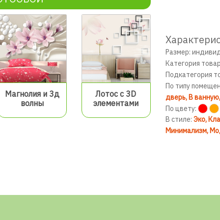
Характерис
Размер: индиви
Категория това
Подкатегория т
По типу помеще
Магнолия и 3д
Лотос с 3D
дверь
В ванную
волны
элементами
По цвету:
В стиле:
Эко
Кла
Минимализм
Мо