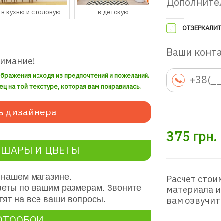
Дополните
в детскую
в гостевую
в прихожую
ОТЗЕРКАЛИТ
Ваши конт
нимание!
ображения исходя из предпочтений и пожеланий.
ец на той текстуре, которая вам понравилась.
ь дизайнера
375
грн.
 ШАРЫ И ЦВЕТЫ
 нашем магазине.
Расчет стои
веты по вашим размерам. Звоните
материала и
ят на все ваши вопросы.
вам озвучит
ОТООБОИ