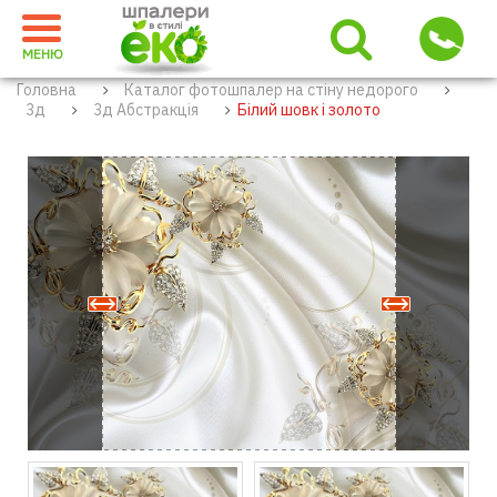
МЕНЮ
Головна
Каталог фотошпалер на стіну недорого
3д
3д Абстракція
Білий шовк і золото