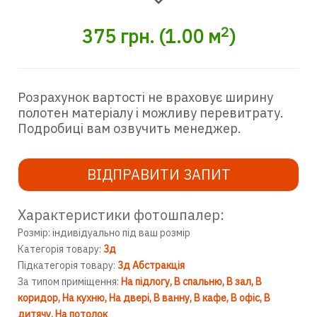
2
375
грн.
(
1.00
м
)
Розрахунок вартості не враховує ширину
полотен матеріалу і можливу перевитрату.
Подробиці вам озвучить менеджер.
ВІДПРАВИТИ ЗАПИТ
Характеристики фотошпалер:
Розмір: індивідуально під ваш розмір
Категорія товару:
3д
Підкатегорія товару:
3д Абстракція
За типом приміщення:
На підлогу
В спальню
В зал
В
коридор
На кухню
На двері
В ванну
В кафе
В офіс
В
дитячу
На потолок