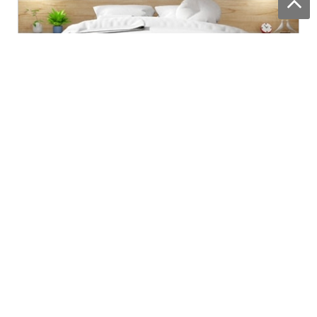
3д ромашки
Ми приймаємо замовлення:
ЩОДЕННО