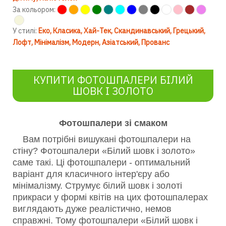
За кольором:
У стилі:
Еко
Класика
Хай-Тек
Скандинавський
Грецький
Лофт
Мінімалізм
Модерн
Азіатський
Прованс
КУПИТИ ФОТОШПАЛЕРИ БІЛИЙ
ШОВК І ЗОЛОТО
Фотошпалери зі смаком
Вам потрібні вишукані фотошпалери на
стіну? Фотошпалери «Білий шовк і золото»
саме такі. Ці фотошпалери - оптимальний
варіант для класичного інтер'єру або
мінімалізму. Струмує білий шовк і золоті
прикраси у формі квітів на цих фотошпалерах
виглядають дуже реалістично, немов
справжні. Тому фотошпалери «Білий шовк і