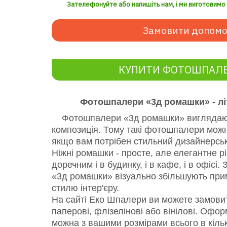
Зателефонуйте або напишіть нам, і ми виготовимо з
Замовити допомо
КУПИТИ ФОТОШПАЛ
Фотошпалери «3д ромашки» - літ
Фотошпалери «3д ромашки» виглядають
композиція. Тому такі фотошпалери можн
якщо вам потрібен стильний дизайнерськ
Ніжні ромашки - просте, але елегантне рі
доречним і в будинку, і в кафе, і в офіс
«3д ромашки» візуально збільшують прим
стилю інтер'єру.
На сайті Еко Шпалери ви можете замов
паперові, флізелінові або вінілові. Оф
можна з вашими розмірами всього в кілька