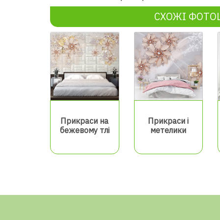
СХОЖІ ФОТ
Прикраси на
Прикраси і
бежевому тлі
метелики