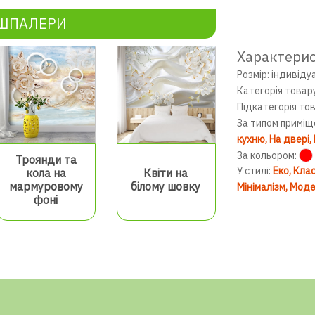
ОШПАЛЕРИ
Характери
Розмір: індивіду
Категорія товар
Підкатегорія то
За типом приміщ
кухню
На двері
За кольором:
Троянди та
У стилі:
Еко
Клас
кола на
Квіти на
мармуровому
білому шовку
Мінімалізм
Моде
фоні