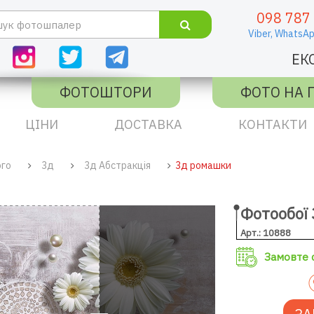
098 787
Viber,
WhatsAp
ЕК
ФОТОШТОРИ
ФОТО НА 
ЦІНИ
ДОСТАВКА
КОНТАКТИ
ого
3д
3д Абстракція
3д ромашки
Фотообої
Арт.: 10888
Замовте с