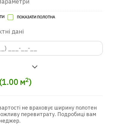
параметри
ТИ
ПОКАЗАТИ ПОЛОТНА
тні дані
2
(
1.00
м
)
вартості не враховує ширину полотен
 можливу перевитрату. Подробиці вам
неджер.