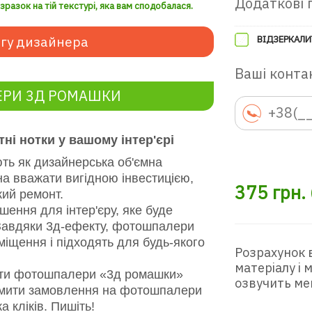
Додаткові 
разок на тій текстурі, яка вам сподобалася.
гу дизайнера
ВІДЗЕРКАЛИ
Ваші контак
ЕРИ 3Д РОМАШКИ
ні нотки у вашому інтер'єрі
 як дизайнерська об'ємна
а вважати вигідною інвестицією,
375
грн.
ий ремонт.
шення для інтер'єру, яке буде
і. Завдяки 3д-ефекту, фотошпалери
іщення і підходять для будь-якого
Розрахунок 
матеріалу і
ити фотошпалери «3д ромашки»
озвучить ме
ормити замовлення на фотошпалери
 кліків. Пишіть!