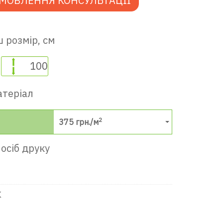
МОВЛЕННЯ КОНСУЛЬТАЦІЇ
 розмір, см
атеріал
2
375
грн./м
осіб друку
в передпокій
в ігрову кімнату
К