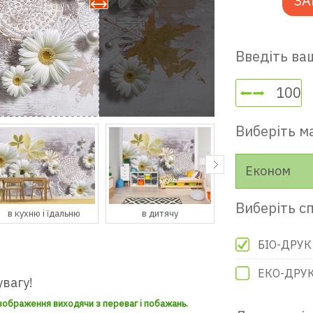
ЗА
Введіть ваш
Виберіть м
Економ
Виберіть сп
в кухню і їдальню
в дитячу
в гостьову
БІО-ДРУК
ЕКО-ДРУ
увагу!
зображення виходячи з переваг і побажань.