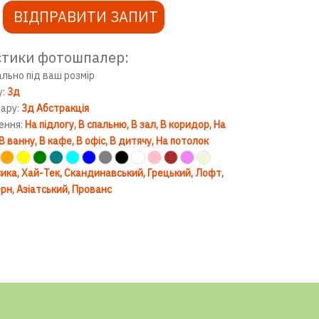
ВІДПРАВИТИ ЗАПИТ
стики фотошпалер:
ально під ваш розмір
у:
3д
вару:
3д Абстракція
ення:
На підлогу
В спальню
В зал
В коридор
На
В ванну
В кафе
В офіс
В дитячу
На потолок
ика
Хай-Тек
Скандинавський
Грецький
Лофт
рн
Азіатський
Прованс