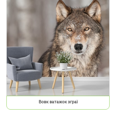
Вовк ватажок зграї