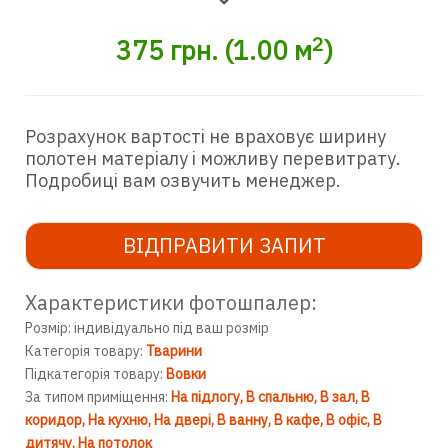
2
375
грн.
(
1.00
м
)
Розрахунок вартості не враховує ширину
полотен матеріалу і можливу перевитрату.
Подробиці вам озвучить менеджер.
ВІДПРАВИТИ ЗАПИТ
Характеристики фотошпалер:
Розмір: індивідуально під ваш розмір
Категорія товару:
Тварини
Підкатегорія товару:
Вовки
За типом приміщення:
На підлогу
В спальню
В зал
В
коридор
На кухню
На двері
В ванну
В кафе
В офіс
В
дитячу
На потолок