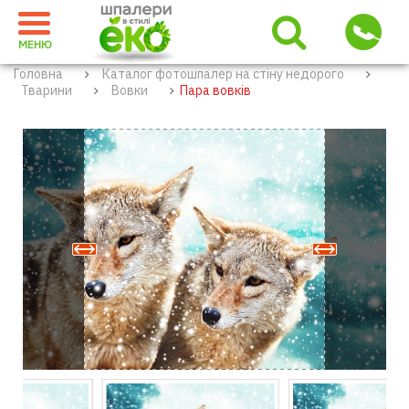
МЕНЮ
Головна
Каталог фотошпалер на стіну недорого
Тварини
Вовки
Пара вовків