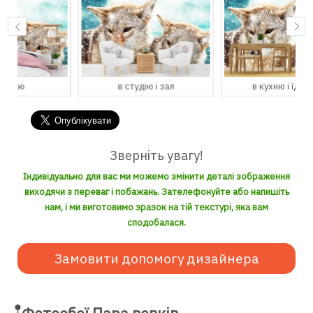
в студію і зал
в кухню і їдальню
Зверніть увагу!
Індивідуально для вас ми можемо змінити деталі зображення
виходячи з переваг і побажань. Зателефонуйте або напишіть
нам, і ми виготовимо зразок на тій текстурі, яка вам
сподобалася.
Замовити допомогу дизайнера