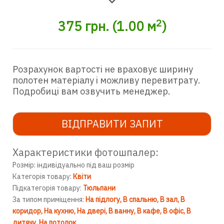
2
375
грн.
(
1.00
м
)
Розрахунок вартості не враховує ширину
полотен матеріалу і можливу перевитрату.
Подробиці вам озвучить менеджер.
ВІДПРАВИТИ ЗАПИТ
Характеристики фотошпалер:
Розмір: індивідуально під ваш розмір
Категорія товару:
Квіти
Підкатегорія товару:
Тюльпани
За типом приміщення:
На підлогу
В спальню
В зал
В
коридор
На кухню
На двері
В ванну
В кафе
В офіс
В
дитячу
На потолок