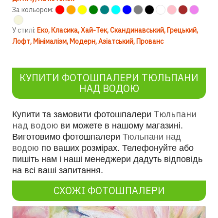
За кольором:
У стилі:
Еко
Класика
Хай-Тек
Скандинавський
Грецький
Лофт
Мінімалізм
Модерн
Азіатський
Прованс
КУПИТИ ФОТОШПАЛЕРИ ТЮЛЬПАНИ
НАД ВОДОЮ
Тюльпани
Купити та замовити фотошпалери
над водою
ви можете в нашому магазині.
Виготовимо фотошпалери
Тюльпани над
водою
по ваших розмірах. Телефонуйте або
пишіть нам і наші менеджери дадуть відповідь
на всі ваші запитання.
СХОЖІ ФОТОШПАЛЕРИ