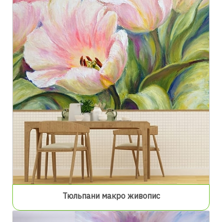
Тюльпани макро живопис