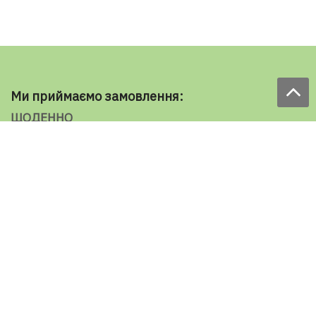
Ми приймаємо замовлення:
ЩОДЕННО
з 9.00 до 18.00
по телефону: 098 787 98 98
e-mail: sale@ecooboi.com.ua
ЦІЛОДОБОВО В СОЦМЕРЕЖАХ
Блог
Доставка по Україні:
Все города
Ужгород
Івано-Франківськ
Луцьк
Хмельницький
Чернівці
Тернопіль
Рівне