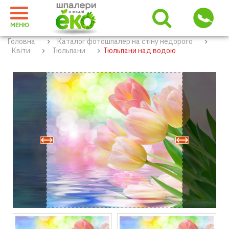
МЕНЮ
Головна
Каталог фотошпалер на стіну недорого
Квіти
Тюльпани
Тюльпани над водою