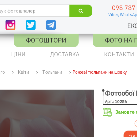
098 787
Viber,
WhatsAp
ЕК
ФОТОШТОРИ
ФОТО НА 
ЦІНИ
ДОСТАВКА
КОНТАКТИ
ого
Квіти
Тюльпани
Рожеві тюльпани на шовку
Фотообої 
Арт.: 10286
Замовте с