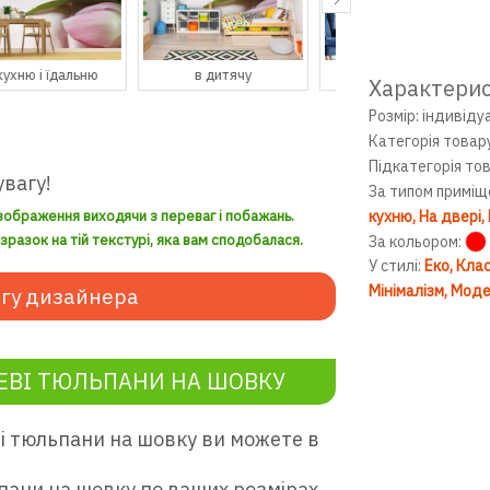
в дитячу
в гостьову
в передпокій
Характери
Розмір: індивіду
Категорія товар
Підкатегорія то
увагу!
За типом приміщ
зображення виходячи з переваг і побажань.
кухню
На двері
разок на тій текстурі, яка вам сподобалася.
За кольором:
У стилі:
Еко
Клас
Мінімалізм
Моде
гу дизайнера
ВІ ТЮЛЬПАНИ НА ШОВКУ
і тюльпани на шовку ви можете в
ани на шовку по ваших розмірах.