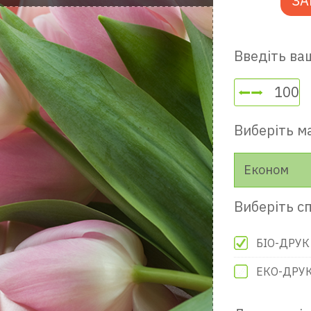
ЗА
Введіть ваш
Виберіть м
Економ
Виберіть сп
БІО-ДРУК
ЕКО-ДРУ