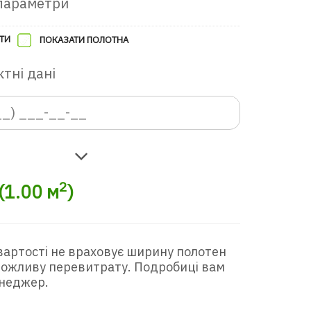
параметри
ТИ
ПОКАЗАТИ ПОЛОТНА
тні дані
2
(
1.00
м
)
вартості не враховує ширину полотен
 можливу перевитрату. Подробиці вам
неджер.