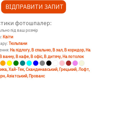
ВІДПРАВИТИ ЗАПИТ
в ігрову кімнату
стики фотошпалер:
ально під ваш розмір
у:
Квіти
вару:
Тюльпани
ення:
На підлогу
В спальню
В зал
В коридор
На
В ванну
В кафе
В офіс
В дитячу
На потолок
ика
Хай-Тек
Скандинавський
Грецький
Лофт
рн
Азіатський
Прованс