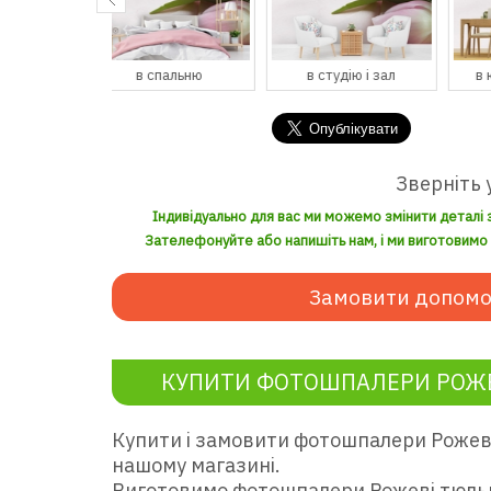
спальню
в студію і зал
в кухню і їдальню
Зверніть 
Індивідуально для вас ми можемо змінити деталі 
Зателефонуйте або напишіть нам, і ми виготовимо з
Замовити допомо
КУПИТИ ФОТОШПАЛЕРИ РОЖЕ
Купити і замовити фотошпалери Рожев
нашому магазині.
Виготовимо фотошпалери Рожеві тюльп