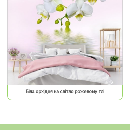
Біла орхідея на світло рожевому тлі