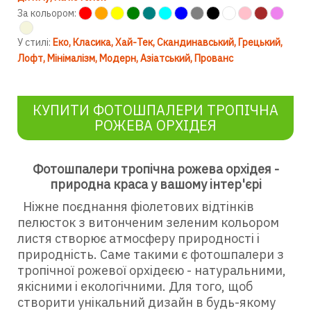
За кольором:
У стилі:
Еко
Класика
Хай-Тек
Скандинавський
Грецький
Лофт
Мінімалізм
Модерн
Азіатський
Прованс
КУПИТИ ФОТОШПАЛЕРИ ТРОПІЧНА
РОЖЕВА ОРХІДЕЯ
Фотошпалери тропічна рожева орхідея -
природна краса у вашому інтер'єрі
Ніжне поєднання фіолетових відтінків
пелюсток з витонченим зеленим кольором
листя створює атмосферу природності і
природність. Саме такими є фотошпалери з
тропічної рожевої орхідеєю - натуральними,
якісними і екологічними. Для того, щоб
створити унікальний дизайн в будь-якому