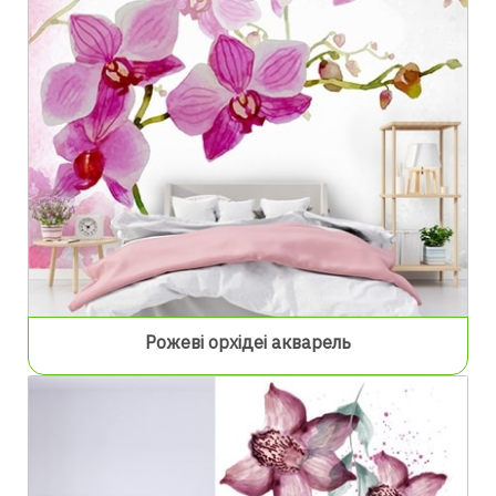
Рожеві орхідеі акварель