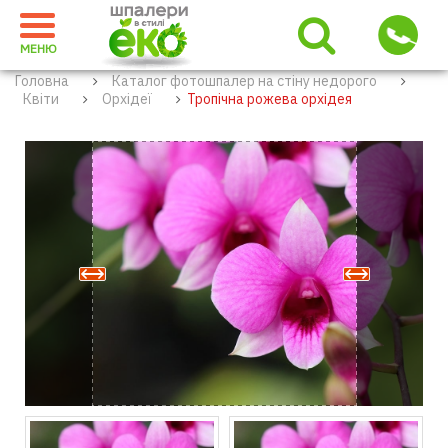
МЕНЮ
Головна
Каталог фотошпалер на стіну недорого
Квіти
Орхідеї
Тропічна рожева орхідея