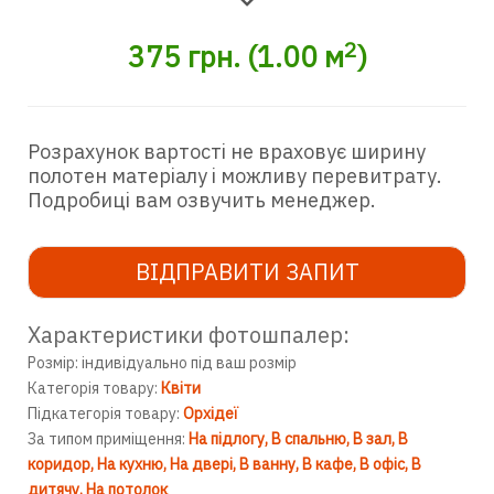
2
375
грн.
(
1.00
м
)
Розрахунок вартості не враховує ширину
полотен матеріалу і можливу перевитрату.
Подробиці вам озвучить менеджер.
ВІДПРАВИТИ ЗАПИТ
Характеристики фотошпалер:
Розмір: індивідуально під ваш розмір
Категорія товару:
Квіти
Підкатегорія товару:
Орхідеї
За типом приміщення:
На підлогу
В спальню
В зал
В
коридор
На кухню
На двері
В ванну
В кафе
В офіс
В
дитячу
На потолок