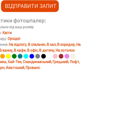
ВІДПРАВИТИ ЗАПИТ
стики фотошпалер:
ально під ваш розмір
у:
Квіти
вару:
Орхідеї
ення:
На підлогу
В спальню
В зал
В коридор
На
В ванну
В кафе
В офіс
В дитячу
На потолок
ика
Хай-Тек
Скандинавський
Грецький
Лофт
рн
Азіатський
Прованс