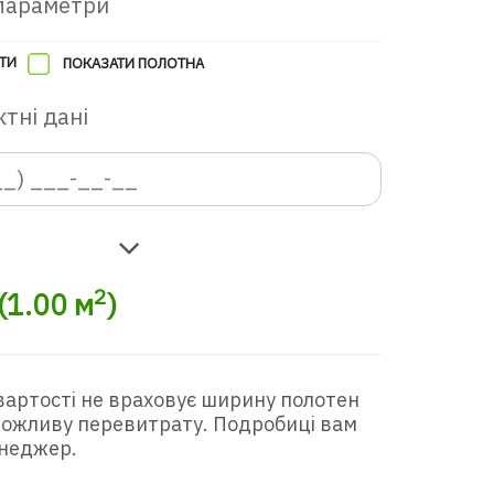
параметри
ТИ
ПОКАЗАТИ ПОЛОТНА
тні дані
в ігрову кімнату
2
(
1.00
м
)
вартості не враховує ширину полотен
 можливу перевитрату. Подробиці вам
неджер.