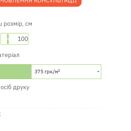
МОВЛЕННЯ КОНСУЛЬТАЦІЇ
 розмір, см
атеріал
2
375
грн./м
осіб друку
К