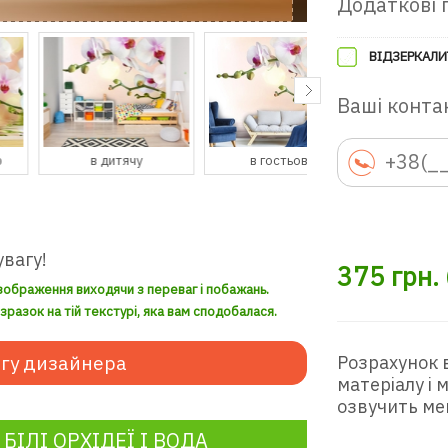
Додаткові 
ВІДЗЕРКАЛИ
Ваші контак
в дитячу
в гостьову
в передпокій
увагу!
375
грн.
зображення виходячи з переваг і побажань.
разок на тій текстурі, яка вам сподобалася.
гу дизайнера
Розрахунок 
матеріалу і
озвучить ме
ІЛІ ОРХІДЕЇ І ВОДА