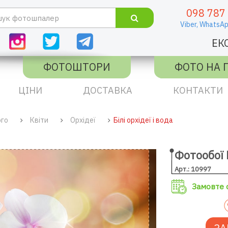
098 787
Viber,
WhatsAp
ЕК
ФОТОШТОРИ
ФОТО НА 
ЦІНИ
ДОСТАВКА
КОНТАКТИ
ого
Квіти
Орхідеї
Білі орхідеї і вода
Фотообої Б
Арт.: 10997
Замовте с