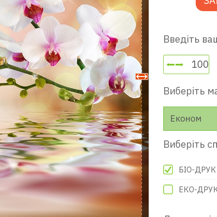
ЗА
Введіть ваш
Виберіть м
Економ
Виберіть сп
БІО-ДРУК
ЕКО-ДРУ