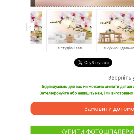
спальню
в студію і зал
в кухню і їдальню
Зверніть 
Індивідуально для вас ми можемо змінити деталі 
Зателефонуйте або напишіть нам, і ми виготовимо з
Замовити допомо
КУПИТИ ФОТОШПАЛЕРИ Б