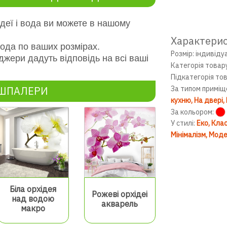
деї і вода ви можете в нашому
Характери
вода по ваших розмірах.
Розмір: індивіду
джери дадуть відповідь на всі ваші
Категорія товар
Підкатегорія то
ОШПАЛЕРИ
За типом приміщ
кухню
На двері
За кольором:
У стилі:
Еко
Клас
Мінімалізм
Моде
Біла орхідея
Рожеві орхідеі
над водою
акварель
макро