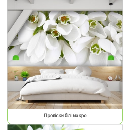
Проліски білі макро