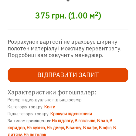
2
375
грн.
(
1.00
м
)
Розрахунок вартості не враховує ширину
полотен матеріалу і можливу перевитрату.
Подробиці вам озвучить менеджер.
ВІДПРАВИТИ ЗАПИТ
Характеристики фотошпалер:
Розмір: індивідуально під ваш розмір
Категорія товару:
Квіти
Підкатегорія товару:
Крокуси підсніжники
За типом приміщення:
На підлогу
В спальню
В зал
В
коридор
На кухню
На двері
В ванну
В кафе
В офіс
В
дитячу
На потолок