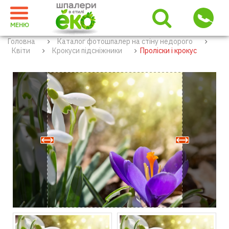
МЕНЮ
Головна
Каталог фотошпалер на стіну недорого
Квіти
Крокуси підсніжники
Проліски і крокус