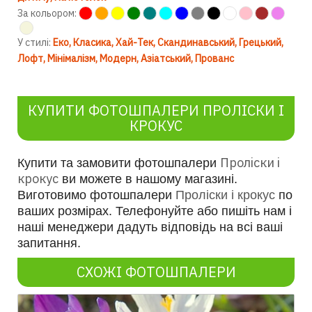
За кольором:
У стилі:
Еко
Класика
Хай-Тек
Скандинавський
Грецький
Лофт
Мінімалізм
Модерн
Азіатський
Прованс
КУПИТИ ФОТОШПАЛЕРИ ПРОЛІСКИ І
КРОКУС
Проліски і
Купити та замовити фотошпалери
крокус
ви можете в нашому магазині.
Виготовимо фотошпалери
Проліски і крокус
по
ваших розмірах. Телефонуйте або пишіть нам і
наші менеджери дадуть відповідь на всі ваші
запитання.
СХОЖІ ФОТОШПАЛЕРИ