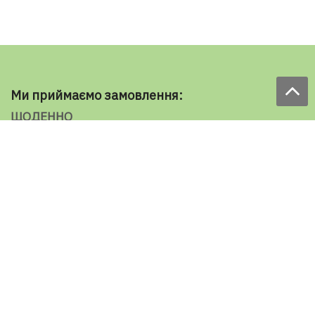
Ми приймаємо замовлення:
ЩОДЕННО
з 9.00 до 18.00
по телефону: 098 787 98 98
e-mail: sale@ecooboi.com.ua
ЦІЛОДОБОВО В СОЦМЕРЕЖАХ
Блог
Доставка по Україні:
Все города
Ужгород
Івано-Франківськ
Луцьк
Хмельницький
Чернівці
Тернопіль
Рівне