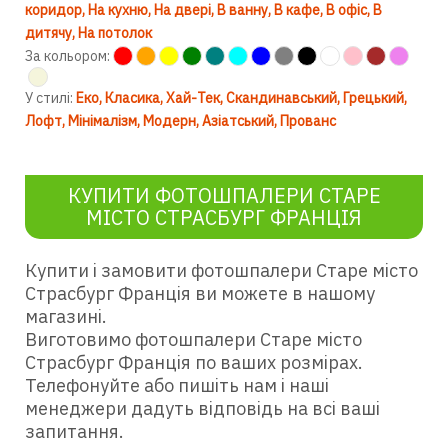
коридор
На кухню
На двері
В ванну
В кафе
В офіс
В
дитячу
На потолок
За кольором:
У стилі:
Еко
Класика
Хай-Тек
Скандинавський
Грецький
Лофт
Мінімалізм
Модерн
Азіатський
Прованс
КУПИТИ ФОТОШПАЛЕРИ СТАРЕ
МІСТО СТРАСБУРГ ФРАНЦІЯ
Купити і замовити фотошпалери Старе місто
Страсбург Франція ви можете в нашому
магазині.
Виготовимо фотошпалери Старе місто
Страсбург Франція по ваших розмірах.
Телефонуйте або пишіть нам і наші
менеджери дадуть відповідь на всі ваші
запитання.