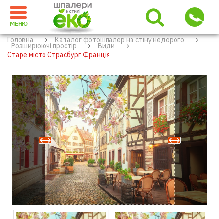
МЕНЮ
Головна
Каталог фотошпалер на стіну недорого
Розширюючі простір
Види
Старе місто Страсбург Франція