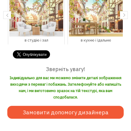
в студію і зал
в кухню і їдальню
Зверніть увагу!
Індивідуально для вас ми можемо змінити деталі зображення
виходячи з переваг і побажань. Зателефонуйте або напишіть
нам, і ми виготовимо зразок на тій текстурі, яка вам
сподобалася.
Замовити допомогу дизайнера