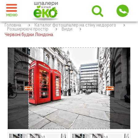
МЕНЮ
Головна
Каталог фотошпалер на стіну недорого
Розширюючі простір
Види
Червоні будки Лондона