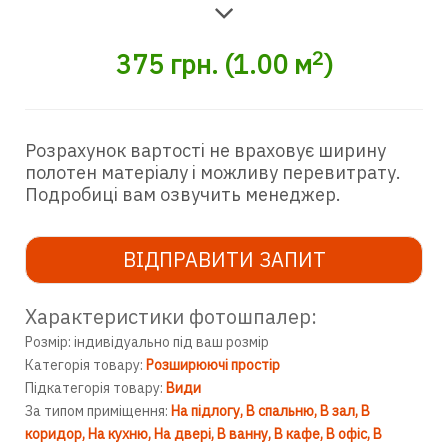
2
375
грн.
(
1.00
м
)
Розрахунок вартості не враховує ширину
полотен матеріалу і можливу перевитрату.
Подробиці вам озвучить менеджер.
ВІДПРАВИТИ ЗАПИТ
Характеристики фотошпалер:
Розмір: індивідуально під ваш розмір
Категорія товару:
Розширюючі простір
Підкатегорія товару:
Види
За типом приміщення:
На підлогу
В спальню
В зал
В
коридор
На кухню
На двері
В ванну
В кафе
В офіс
В