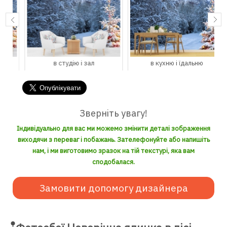
в студію і зал
в кухню і їдальню
Зверніть увагу!
Індивідуально для вас ми можемо змінити деталі зображення
виходячи з переваг і побажань. Зателефонуйте або напишіть
нам, і ми виготовимо зразок на тій текстурі, яка вам
сподобалася.
Замовити допомогу дизайнера