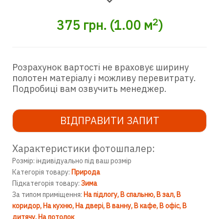
2
375
грн.
(
1.00
м
)
Розрахунок вартості не враховує ширину
полотен матеріалу і можливу перевитрату.
Подробиці вам озвучить менеджер.
ВІДПРАВИТИ ЗАПИТ
Характеристики фотошпалер:
Розмір: індивідуально під ваш розмір
Категорія товару:
Природа
Підкатегорія товару:
Зима
За типом приміщення:
На підлогу
В спальню
В зал
В
коридор
На кухню
На двері
В ванну
В кафе
В офіс
В
дитячу
На потолок