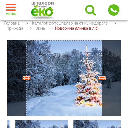
МЕНЮ
Головна
Каталог фотошпалер на стіну недорого
Природа
Зима
Новорічна ялинка в лісі