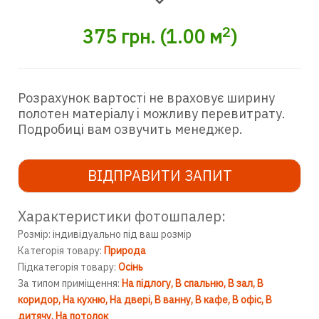
2
375
грн.
(
1.00
м
)
Розрахунок вартості не враховує ширину
полотен матеріалу і можливу перевитрату.
Подробиці вам озвучить менеджер.
ВІДПРАВИТИ ЗАПИТ
Характеристики фотошпалер:
Розмір: індивідуально під ваш розмір
Категорія товару:
Природа
Підкатегорія товару:
Осінь
За типом приміщення:
На підлогу
В спальню
В зал
В
коридор
На кухню
На двері
В ванну
В кафе
В офіс
В
дитячу
На потолок