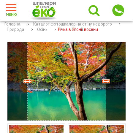
МЕНЮ
Головна
Каталог фотошпалер на стіну недорого
Природа
Осінь
Річка в Японії восени