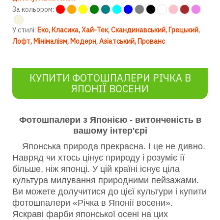
За кольором:
У стилі:
Еко
Класика
Хай-Тек
Скандинавський
Грецький
Лофт
Мінімалізм
Модерн
Азіатський
Прованс
КУПИТИ ФОТОШПАЛЕРИ РІЧКА В
ЯПОНІЇ ВОСЕНИ
Фотошпалери з Японією - витонченість в
вашому інтер'єрі
Японська природа прекрасна. І це не дивно.
Навряд чи хтось цінує природу і розуміє її
більше, ніж японці. У цій країні існує ціла
культура милування природними пейзажами.
Ви можете долучитися до цієї культури і купити
фотошпалери «Річка в Японії восени».
Яскраві фарби японської осені на цих