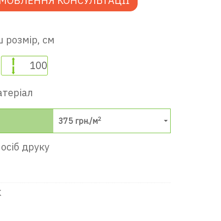
МОВЛЕННЯ КОНСУЛЬТАЦІЇ
 розмір, см
атеріал
2
375
грн./м
осіб друку
К