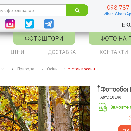
098 787
Viber,
WhatsAp
ЕК
ФОТОШТОРИ
ФОТО НА 
ЦІНИ
ДОСТАВКА
КОНТАКТИ
ого
Природа
Осінь
Місток восени
Фотообої 
Арт.: 10146
Замовте с