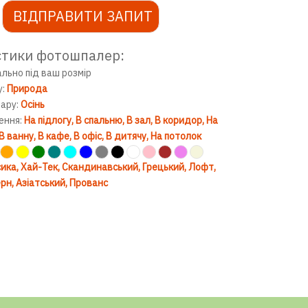
ВІДПРАВИТИ ЗАПИТ
стики фотошпалер:
ально під ваш розмір
у:
Природа
вару:
Осінь
ення:
На підлогу
В спальню
В зал
В коридор
На
В ванну
В кафе
В офіс
В дитячу
На потолок
ика
Хай-Тек
Скандинавський
Грецький
Лофт
рн
Азіатський
Прованс