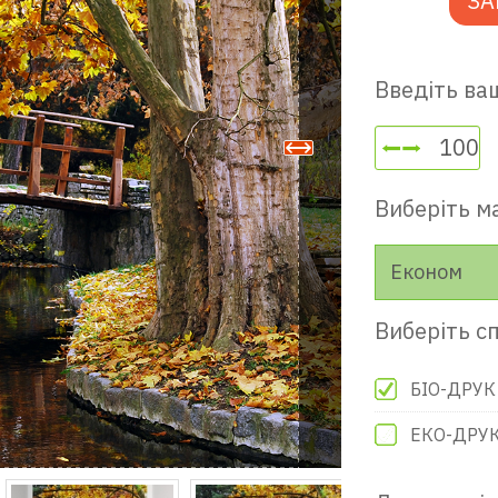
ЗА
Введіть ваш
Виберіть м
Економ
Виберіть сп
БІО-ДРУК
ЕКО-ДРУ