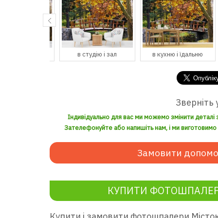
спальню
в студію і зал
в кухню і їдальню
Зверніть 
Індивідуально для вас ми можемо змінити деталі 
Зателефонуйте або напишіть нам, і ми виготовимо з
Замовити допомо
КУПИТИ ФОТОШПАЛЕР
Купити і замовити фотошпалери Місто