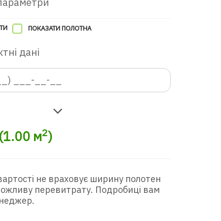
параметри
ТИ
ПОКАЗАТИ ПОЛОТНА
тні дані
в ігрову кімнату
2
(
1.00
м
)
вартості не враховує ширину полотен
 можливу перевитрату. Подробиці вам
неджер.