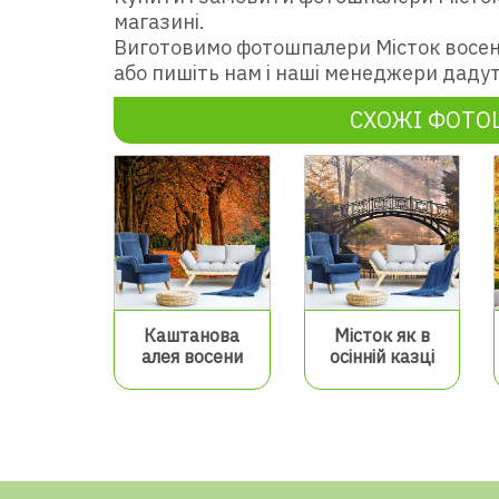
магазині.
Виготовимо фотошпалери Місток восен
або пишіть нам і наші менеджери дадут
СХОЖІ ФОТ
Каштанова
Місток як в
алея восени
осінній казці