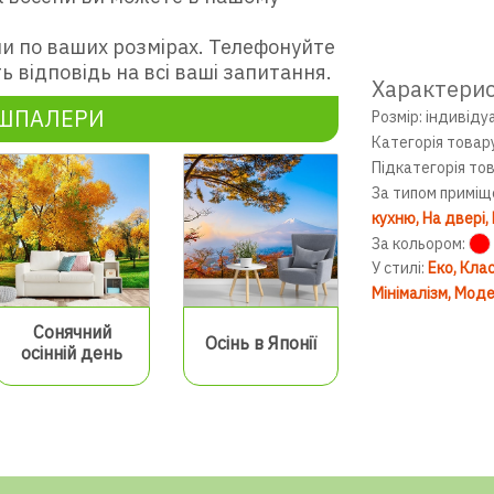
и по ваших розмірах. Телефонуйте
ь відповідь на всі ваші запитання.
Характери
ОШПАЛЕРИ
Розмір: індивіду
Категорія товар
Підкатегорія то
За типом приміщ
кухню
На двері
За кольором:
У стилі:
Еко
Клас
Мінімалізм
Моде
Сонячний
Осінь в Японії
осінній день