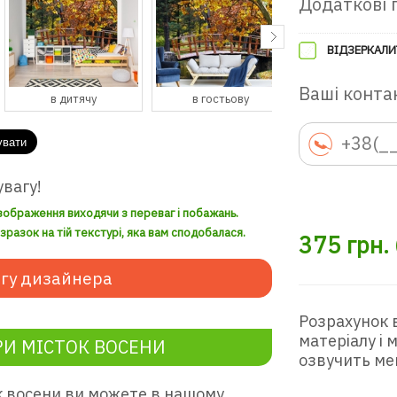
Додаткові 
ВІДЗЕРКАЛИ
Ваші контак
в дитячу
в гостьову
в передпокій
увагу!
зображення виходячи з переваг і побажань.
разок на тій текстурі, яка вам сподобалася.
375
грн.
гу дизайнера
Розрахунок 
матеріалу і
И МІСТОК ВОСЕНИ
озвучить ме
к восени ви можете в нашому