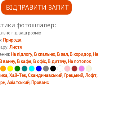
ВІДПРАВИТИ ЗАПИТ
стики фотошпалер:
ально під ваш розмір
у:
Природа
вару:
Листя
ення:
На підлогу
В спальню
В зал
В коридор
На
В ванну
В кафе
В офіс
В дитячу
На потолок
ика
Хай-Тек
Скандинавський
Грецький
Лофт
рн
Азіатський
Прованс