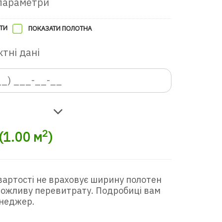
параметри
ТИ
ПОКАЗАТИ ПОЛОТНА
тні дані
в ігрову кімнату
2
(
1.00
м
)
вартості не враховує ширину полотен
 можливу перевитрату. Подробиці вам
неджер.