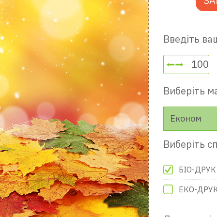
ЗА
Введіть ваш
Виберіть м
Економ
Виберіть сп
БІО-ДРУК
ЕКО-ДРУ