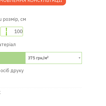
МОВЛЕННЯ КОНСУЛЬТАЦІЇ
 розмір, см
атеріал
2
375
грн./м
осіб друку
К