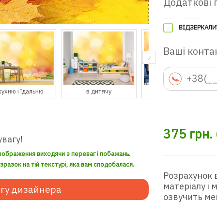
Додаткові 
ВІДЗЕРКАЛИ
Ваші контак
в дитячу
в гостьову
в передпокій
375
грн.
увагу!
зображення виходячи з переваг і побажань.
разок на тій текстурі, яка вам сподобалася.
Розрахунок 
матеріалу і
гу дизайнера
озвучить ме