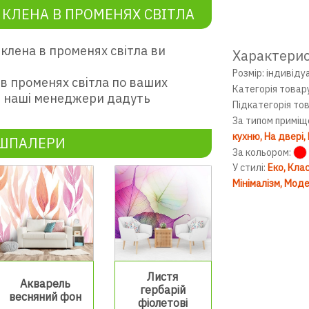
КЛЕНА В ПРОМЕНЯХ СВІТЛА
клена в променях світла ви
Характери
Розмір: індивіду
в променях світла по ваших
Категорія товар
 і наші менеджери дадуть
Підкатегорія то
За типом приміщ
кухню
На двері
ОШПАЛЕРИ
За кольором:
У стилі:
Еко
Клас
Мінімалізм
Моде
Листя
Акварель
гербарій
весняний фон
фіолетові