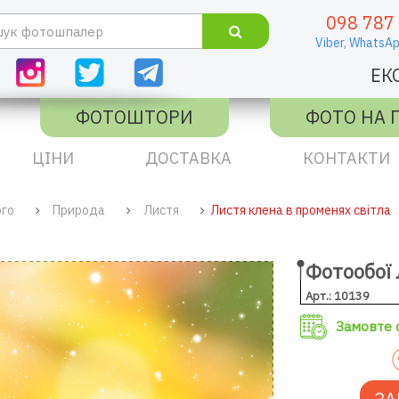
098 787
Viber,
WhatsAp
ЕК
ФОТОШТОРИ
ФОТО НА 
ЦІНИ
ДОСТАВКА
КОНТАКТИ
ого
Природа
Листя
Листя клена в променях світла
Фотообої 
Арт.: 10139
Замовте с