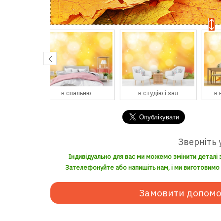
спальню
в студію і зал
в кухню і їдальню
Зверніть 
Індивідуально для вас ми можемо змінити деталі 
Зателефонуйте або напишіть нам, і ми виготовимо з
Замовити допомо