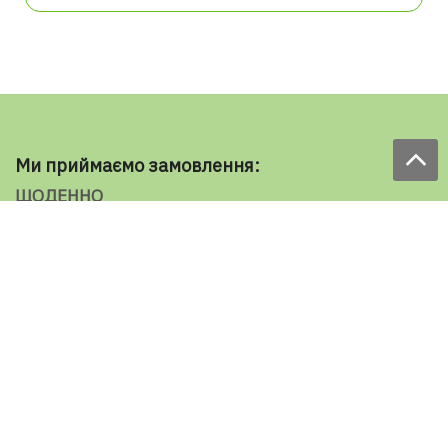
Ми приймаємо замовлення:
ЩОДЕННО
з 9.00 до 18.00
по телефону: 098 787 98 98
e-mail: sale@ecooboi.com.ua
ЦІЛОДОБОВО В СОЦМЕРЕЖАХ
Блог
Доставка по Україні:
Все города
Ужгород
Івано-Франківськ
Луцьк