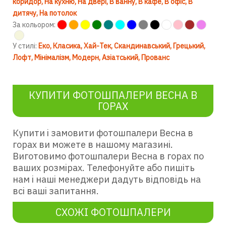
коридор
На кухню
На двері
В ванну
В кафе
В офіс
В
дитячу
На потолок
За кольором:
У стилі:
Еко
Класика
Хай-Тек
Скандинавський
Грецький
Лофт
Мінімалізм
Модерн
Азіатський
Прованс
КУПИТИ ФОТОШПАЛЕРИ ВЕСНА В
ГОРАХ
Купити і замовити фотошпалери Весна в
горах ви можете в нашому магазині.
Виготовимо фотошпалери Весна в горах по
ваших розмірах. Телефонуйте або пишіть
нам і наші менеджери дадуть відповідь на
всі ваші запитання.
СХОЖІ ФОТОШПАЛЕРИ