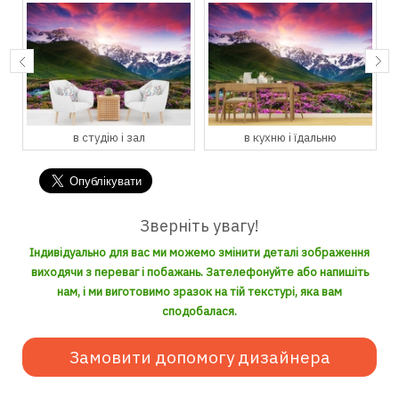
в студію і зал
в кухню і їдальню
Зверніть увагу!
Індивідуально для вас ми можемо змінити деталі зображення
виходячи з переваг і побажань. Зателефонуйте або напишіть
нам, і ми виготовимо зразок на тій текстурі, яка вам
сподобалася.
Замовити допомогу дизайнера