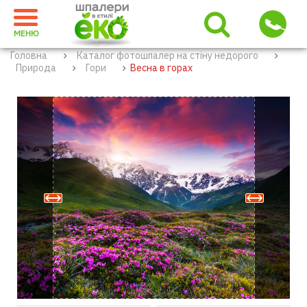
МЕНЮ
Головна
Каталог фотошпалер на стіну недорого
Природа
Гори
Весна в горах