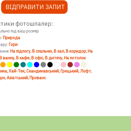
ВІДПРАВИТИ ЗАПИТ
стики фотошпалер:
ально під ваш розмір
у:
Природа
вару:
Гори
ення:
На підлогу
В спальню
В зал
В коридор
На
В ванну
В кафе
В офіс
В дитячу
На потолок
ика
Хай-Тек
Скандинавський
Грецький
Лофт
рн
Азіатський
Прованс