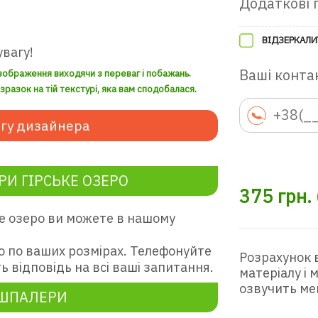
Додаткові 
ВІДЗЕРКАЛИ
увагу!
Ваші контак
зображення виходячи з переваг і побажань.
разок на тій текстурі, яка вам сподобалася.
гу дизайнера
И ГІРСЬКЕ ОЗЕРО
375
грн.
е озеро ви можете в нашому
о по ваших розмірах. Телефонуйте
Розрахунок 
ь відповідь на всі ваші запитання.
матеріалу і
озвучить ме
ОШПАЛЕРИ