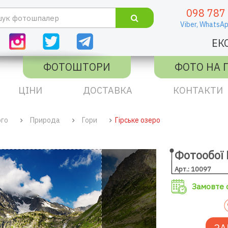
098 787
Viber,
WhatsAp
ЕК
ФОТОШТОРИ
ФОТО НА 
ЦІНИ
ДОСТАВКА
КОНТАКТИ
ого
Природа
Гори
Гірське озеро
Фотообої 
Арт.: 10097
Замовте с