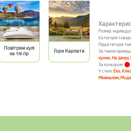
Характери
Розмір: індивіду
Категорія товар
Підкатегорія то
Повітряні кулі
Гори Карпати
За типом приміщ
на тлі гір
кухню
На двері
За кольором:
У стилі:
Еко
Клас
Мінімалізм
Моде