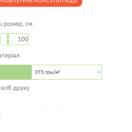
МОВЛЕННЯ КОНСУЛЬТАЦІЇ
 розмір, см
атеріал
2
375
грн./м
осіб друку
К
в ігрову кімнату