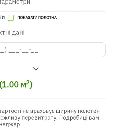
параметри
ТИ
ПОКАЗАТИ ПОЛОТНА
тні дані
2
(
1.00
м
)
вартості не враховує ширину полотен
 можливу перевитрату. Подробиці вам
неджер.