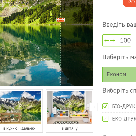
ЗА
Введіть ваш
Виберіть м
Економ
Виберіть сп
БІО-ДРУК
ЕКО-ДРУ
в дитячу
в гостьову
в передпокій