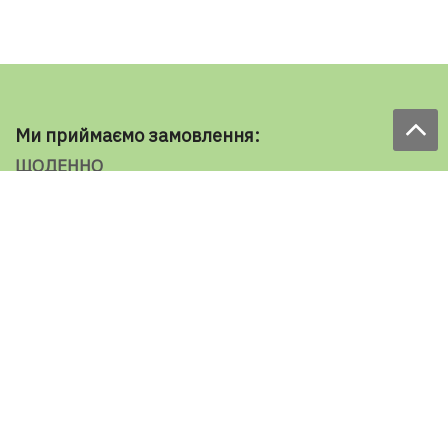
Ми приймаємо замовлення:
ЩОДЕННО
з 9.00 до 18.00
по телефону: 098 787 98 98
e-mail: sale@ecooboi.com.ua
ЦІЛОДОБОВО В СОЦМЕРЕЖАХ
Блог
Доставка по Україні:
Все города
Ужгород
Івано-Франківськ
Луцьк
Хмельницький
Чернівці
Тернопіль
Рівне