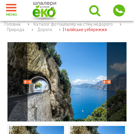
МЕНЮ
Головна
Каталог фотошпалер на стіну недорого
Природа
Дороги
Італійське узбережжя