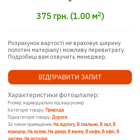
2
375
грн.
(
1.00
м
)
Розрахунок вартості не враховує ширину
полотен матеріалу і можливу перевитрату.
Подробиці вам озвучить менеджер.
ВІДПРАВИТИ ЗАПИТ
Характеристики фотошпалер:
Розмір: індивідуально під ваш розмір
Категорія товару:
Природа
Підкатегорія товару:
Дороги
За типом приміщення:
На підлогу
В спальню
В зал
В
коридор
На кухню
На двері
В ванну
В кафе
В офіс
В
дитячу
На потолок