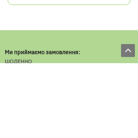
Ми приймаємо замовлення:
ЩОДЕННО
з 9.00 до 18.00
по телефону: 098 787 98 98
e-mail: sale@ecooboi.com.ua
ЦІЛОДОБОВО В СОЦМЕРЕЖАХ
Блог
Доставка по Україні:
Все города
Ужгород
Івано-Франківськ
Луцьк