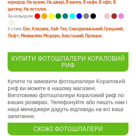
коридор
На кухню
На двері
В ванну
В кафе
В офіс
В
дитячу
На потолок
За кольором:
У стилі:
Еко
Класика
Хай-Тек
Скандинавський
Грецький
Лофт
Мінімалізм
Модерн
Азіатський
Прованс
КУПИТИ ФОТОШПАЛЕРИ КОРАЛОВИЙ
РИФ
Кораловий
Купити та замовити фотошпалери
риф
ви можете в нашому магазині.
Виготовимо фотошпалери Кораловий риф по
ваших розмірах. Телефонуйте або пишіть нам і
наші менеджери дадуть відповідь на всі ваші
запитання.
СХОЖІ ФОТОШПАЛЕРИ