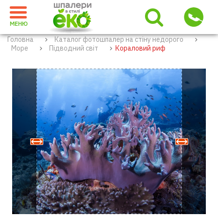
МЕНЮ
Головна
Каталог фотошпалер на стіну недорого
Море
Підводний світ
Кораловий риф