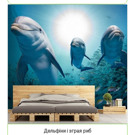
Дельфіни і зграя риб