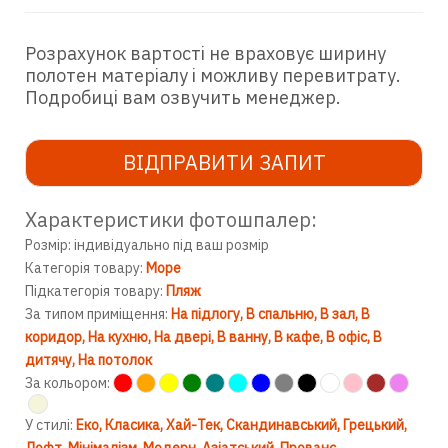
Розрахунок вартості не враховує ширину
полотен матеріалу і можливу перевитрату.
Подробиці вам озвучить менеджер.
ВІДПРАВИТИ ЗАПИТ
Характеристики фотошпалер:
Розмір: індивідуально під ваш розмір
Категорія товару:
Море
Підкатегорія товару:
Пляж
За типом приміщення:
На підлогу
В спальню
В зал
В
коридор
На кухню
На двері
В ванну
В кафе
В офіс
В
дитячу
На потолок
За кольором:
У стилі:
Еко
Класика
Хай-Тек
Скандинавський
Грецький