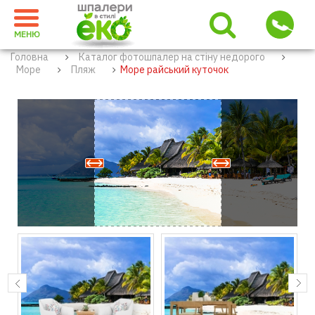
МЕНЮ
Головна
Каталог фотошпалер на стіну недорого
Море
Пляж
Море райський куточок