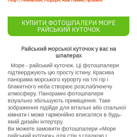
Лофт
Мінімалізм
Модерн
Азіатський
Прованс
КУПИТИ ФОТОШПАЛЕРИ МОРЕ
РАЙСЬКИЙ КУТОЧОК
Райський морської куточок у вас на
шпалерах
Море - райський куточок. Ці фотошпалери
підтверджують цю просту істину. Красива
панорама морського курорту на тлі гір і
блакитного неба створює розслаблюючу
атмосферу. Панорамні фотошпалери
візуально збільшують приміщення. Таке
зображення підійде для вітальні або спальної
кімнати і може гармонійно вписатися в будь-
який дизайн інтер'єру.
Ви можете замовити фотошпалери «Море
райський куточок» для стін з гладкою і