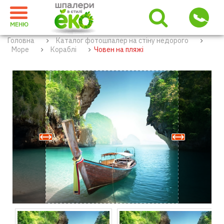
МЕНЮ
Головна
Каталог фотошпалер на стіну недорого
Море
Кораблі
Човен на пляжі