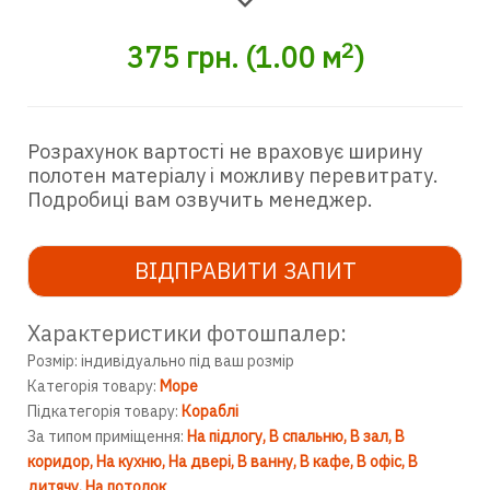
2
375
грн.
(
1.00
м
)
Розрахунок вартості не враховує ширину
полотен матеріалу і можливу перевитрату.
Подробиці вам озвучить менеджер.
ВІДПРАВИТИ ЗАПИТ
Характеристики фотошпалер:
Розмір: індивідуально під ваш розмір
Категорія товару:
Море
Підкатегорія товару:
Кораблі
За типом приміщення:
На підлогу
В спальню
В зал
В
коридор
На кухню
На двері
В ванну
В кафе
В офіс
В
дитячу
На потолок