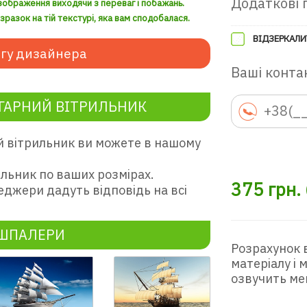
Додаткові 
зображення виходячи з переваг і побажань.
разок на тій текстурі, яка вам сподобалася.
ВІДЗЕРКАЛИ
гу дизайнера
Ваші контак
ГАРНИЙ ВІТРИЛЬНИК
й вітрильник ви можете в нашому
льник по ваших розмірах.
375
грн.
еджери дадуть відповідь на всі
ОШПАЛЕРИ
Розрахунок 
матеріалу і
озвучить ме