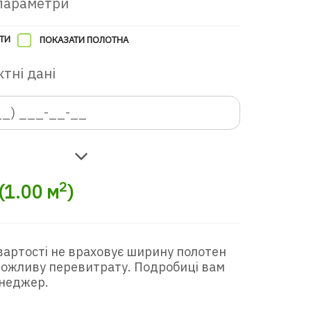
параметри
ТИ
ПОКАЗАТИ ПОЛОТНА
тні дані
2
(
1.00
м
)
вартості не враховує ширину полотен
 можливу перевитрату. Подробиці вам
неджер.