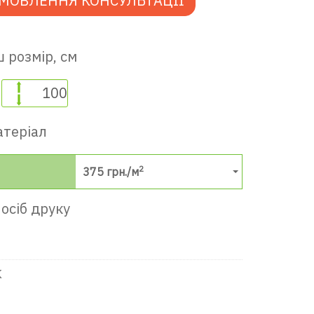
МОВЛЕННЯ КОНСУЛЬТАЦІЇ
 розмір, см
атеріал
2
375
грн./м
осіб друку
в ігрову кімнату
К