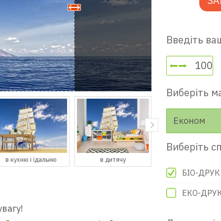
ЗА
Введіть ваш
Виберіть м
Економ
Виберіть сп
в дитячу
в гостьову
в передпокій
БІО-ДРУК
ЕКО-ДРУ
увагу!