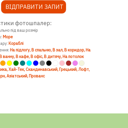
ВІДПРАВИТИ ЗАПИТ
стики фотошпалер:
ально під ваш розмір
у:
Море
вару:
Кораблі
ення:
На підлогу
В спальню
В зал
В коридор
На
В ванну
В кафе
В офіс
В дитячу
На потолок
ика
Хай-Тек
Скандинавський
Грецький
Лофт
рн
Азіатський
Прованс