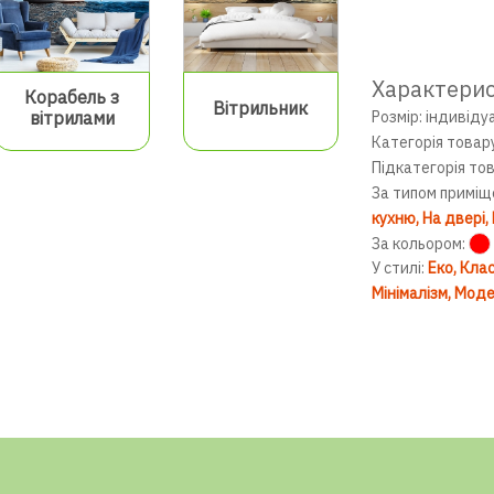
Характери
Корабель з
Вітрильник
Розмір: індивіду
вітрилами
Категорія товар
Підкатегорія то
За типом приміщ
кухню
На двері
За кольором:
У стилі:
Еко
Клас
Мінімалізм
Моде