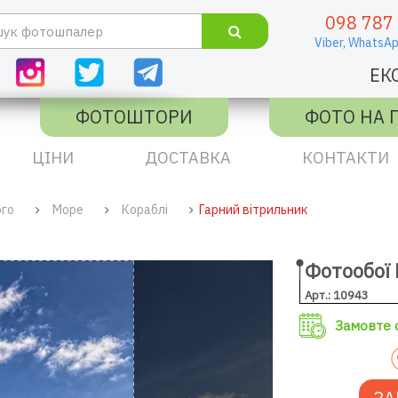
098 787
Viber,
WhatsAp
ЕК
ФОТОШТОРИ
ФОТО НА 
ЦІНИ
ДОСТАВКА
КОНТАКТИ
ого
Море
Кораблі
Гарний вітрильник
Фотообої 
Арт.: 10943
Замовте с