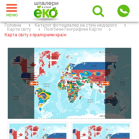
МЕНЮ
Головна
Каталог фотошпалер на стіну недорого
Карти світу
Політичні Географічні Карти
Карта світу з прапорами країн