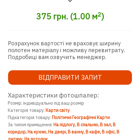
2
375
грн.
(
1.00
м
)
Розрахунок вартості не враховує ширину
полотен матеріалу і можливу перевитрату.
Подробиці вам озвучить менеджер.
ВІДПРАВИТИ ЗАПИТ
Характеристики фотошпалер:
Розмір: індивідуально під ваш розмір
Категорія товару:
Карти світу
Підкатегорія товару:
Політичні Географічні Карти
За типом приміщення:
На підлогу
В спальню
В зал
В
коридор
На кухню
На двері
В ванну
В кафе
В офіс
В
дитячу
На потолок