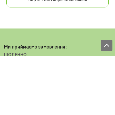
Ми приймаємо замовлення:
ЩОДЕННО
з 9.00 до 18.00
по телефону: 098 787 98 98
e-mail: sale@ecooboi.com.ua
ЦІЛОДОБОВО В СОЦМЕРЕЖАХ
Блог
Доставка по Україні: