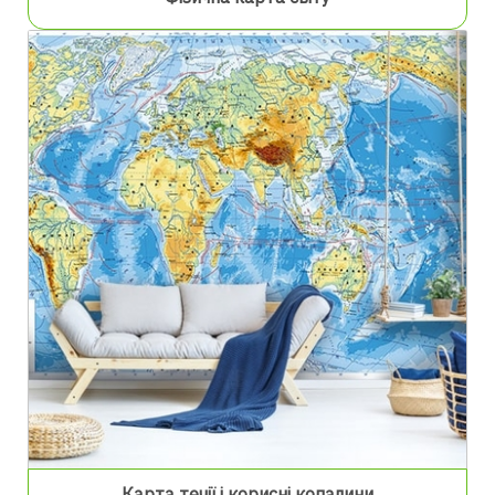
Карта течії і корисні копалини