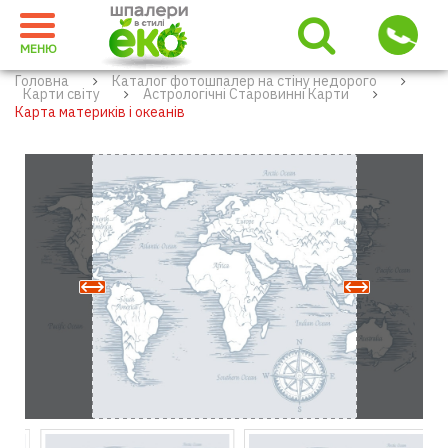
МЕНЮ
Головна
Каталог фотошпалер на стіну недорого
Карти світу
Астрологічні Старовинні Карти
Карта материків і океанів