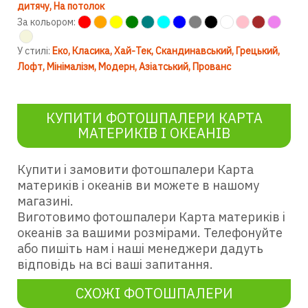
дитячу
На потолок
За кольором:
У стилі:
Еко
Класика
Хай-Тек
Скандинавський
Грецький
Лофт
Мінімалізм
Модерн
Азіатський
Прованс
КУПИТИ ФОТОШПАЛЕРИ КАРТА
МАТЕРИКІВ І ОКЕАНІВ
Купити і замовити фотошпалери Карта
материків і океанів ви можете в нашому
магазині.
Виготовимо фотошпалери Карта материків і
океанів за вашими розмірами. Телефонуйте
або пишіть нам і наші менеджери дадуть
відповідь на всі ваші запитання.
СХОЖІ ФОТОШПАЛЕРИ