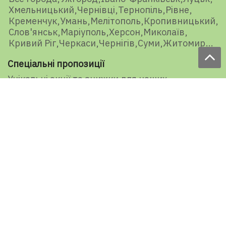
Хмельницький
Чернівці
Тернопіль
Рівне
Кременчук
Умань
Мелітополь
Кропивницький
Слов'янськ
Маріуполь
Херсон
Миколаїв
Кривий Ріг
Черкаси
Чернігів
Суми
Житомир
Спеціальні пропозиції
Унікальні акції та знижки для наших
представників і передплатників
E-mail
Підписатися
Ваша оцінка нашої роботи
1527 голосів