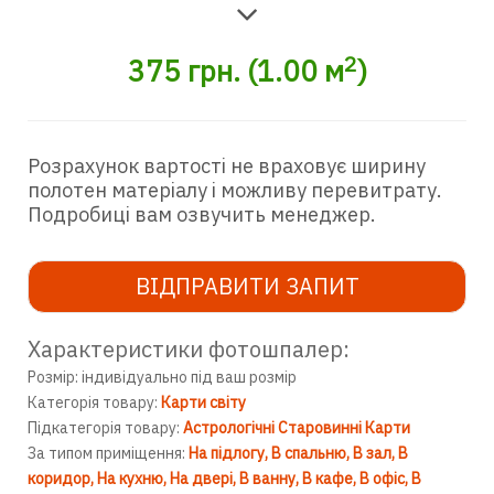
2
375
грн.
(
1.00
м
)
Розрахунок вартості не враховує ширину
полотен матеріалу і можливу перевитрату.
Подробиці вам озвучить менеджер.
ВІДПРАВИТИ ЗАПИТ
Характеристики фотошпалер:
Розмір: індивідуально під ваш розмір
Категорія товару:
Карти світу
Підкатегорія товару:
Астрологічні Старовинні Карти
За типом приміщення:
На підлогу
В спальню
В зал
В
коридор
На кухню
На двері
В ванну
В кафе
В офіс
В