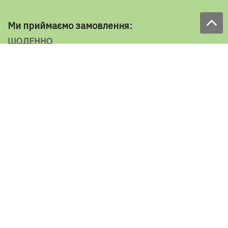
Ми приймаємо замовлення:
ЩОДЕННО
з 9.00 до 18.00
по телефону: 098 787 98 98
e-mail: sale@ecooboi.com.ua
ЦІЛОДОБОВО В СОЦМЕРЕЖАХ
Блог
Доставка по Україні:
Все города
Ужгород
Івано-Франківськ
Луцьк
Хмельницький
Чернівці
Тернопіль
Рівне
Кременчук
Умань
Мелітополь
Кропивницький
Слов'янськ
Маріуполь
Херсон
Миколаїв
Кривий Ріг
Черкаси
Чернігів
Суми
Житомир