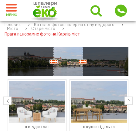
МЕНЮ
Головна
Каталог фотошпалер на стіну недорого
Місто
Старе місто
Прага панорамне фото на Карлів міст
в студію і зал
в кухню і їдальню