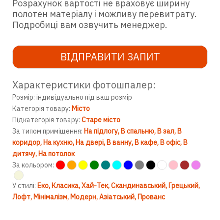
Розрахунок вартості не враховує ширину
полотен матеріалу і можливу перевитрату.
Подробиці вам озвучить менеджер.
ВІДПРАВИТИ ЗАПИТ
Характеристики фотошпалер:
Розмір: індивідуально під ваш розмір
Категорія товару:
Місто
Підкатегорія товару:
Старе місто
За типом приміщення:
На підлогу
В спальню
В зал
В
коридор
На кухню
На двері
В ванну
В кафе
В офіс
В
дитячу
На потолок
За кольором:
У стилі:
Еко
Класика
Хай-Тек
Скандинавський
Грецький
Лофт
Мінімалізм
Модерн
Азіатський
Прованс