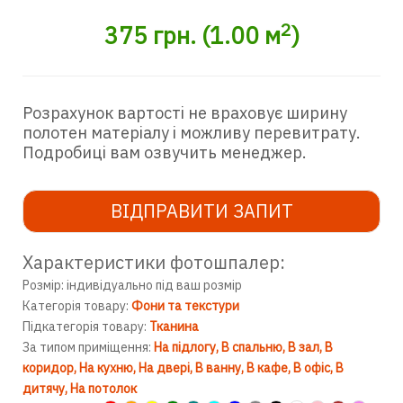
2
375
грн.
(
1.00
м
)
Розрахунок вартості не враховує ширину
полотен матеріалу і можливу перевитрату.
Подробиці вам озвучить менеджер.
ВІДПРАВИТИ ЗАПИТ
Характеристики фотошпалер:
Розмір: індивідуально під ваш розмір
Категорія товару:
Фони та текстури
Підкатегорія товару:
Тканина
За типом приміщення:
На підлогу
В спальню
В зал
В
коридор
На кухню
На двері
В ванну
В кафе
В офіс
В
дитячу
На потолок