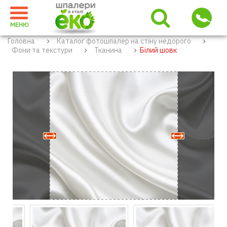
МЕНЮ
Головна
Каталог фотошпалер на стіну недорого
Фони та текстури
Тканина
Білий шовк