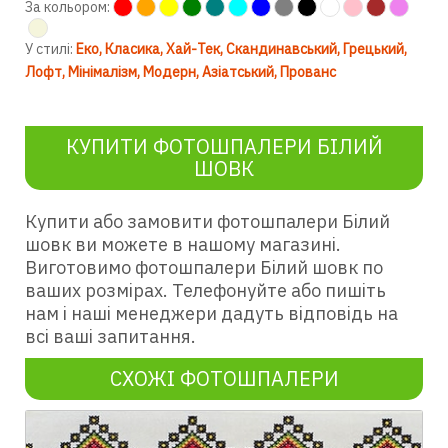
За кольором:
У стилі:
Еко
Класика
Хай-Тек
Скандинавський
Грецький
Лофт
Мінімалізм
Модерн
Азіатський
Прованс
КУПИТИ ФОТОШПАЛЕРИ БІЛИЙ
ШОВК
Купити або замовити фотошпалери Білий
шовк ви можете в нашому магазині.
Виготовимо фотошпалери Білий шовк по
ваших розмірах. Телефонуйте або пишіть
нам і наші менеджери дадуть відповідь на
всі ваші запитання.
СХОЖІ ФОТОШПАЛЕРИ