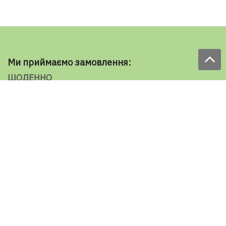
Ми приймаємо замовлення:
ЩОДЕННО
з 9.00 до 18.00
по телефону: 098 787 98 98
e-mail: sale@ecooboi.com.ua
ЦІЛОДОБОВО В СОЦМЕРЕЖАХ
Блог
Доставка по Україні:
Все города
Ужгород
Івано-Франківськ
Луцьк
Хмельницький
Чернівці
Тернопіль
Рівне
Кременчук
Умань
Мелітополь
Кропивницький