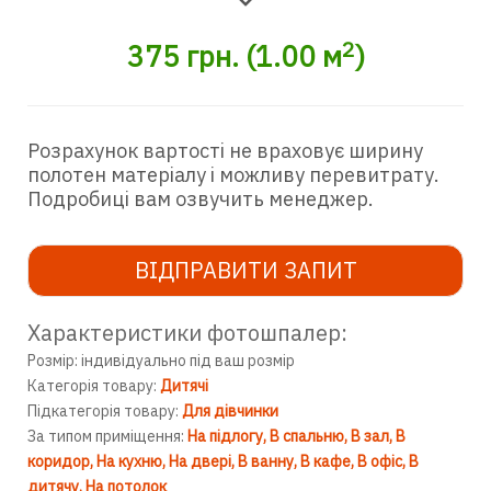
2
375
грн.
(
1.00
м
)
Розрахунок вартості не враховує ширину
полотен матеріалу і можливу перевитрату.
Подробиці вам озвучить менеджер.
ВІДПРАВИТИ ЗАПИТ
Характеристики фотошпалер:
Розмір: індивідуально під ваш розмір
Категорія товару:
Дитячі
Підкатегорія товару:
Для дівчинки
За типом приміщення:
На підлогу
В спальню
В зал
В
коридор
На кухню
На двері
В ванну
В кафе
В офіс
В
дитячу
На потолок