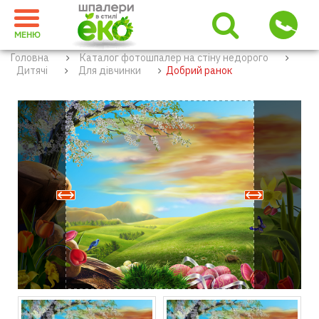
МЕНЮ
Головна
Каталог фотошпалер на стіну недорого
Дитячі
Для дівчинки
Добрий ранок