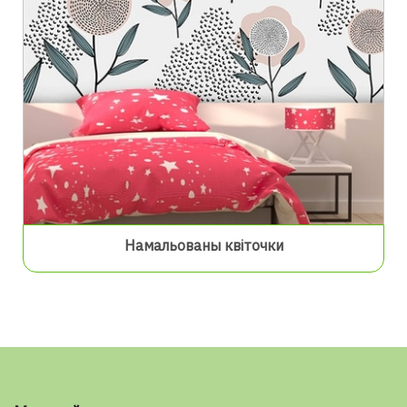
Намальованы квіточки