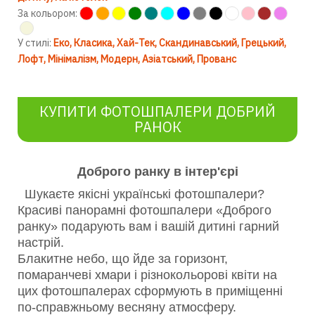
За кольором:
У стилі:
Еко
Класика
Хай-Тек
Скандинавський
Грецький
Лофт
Мінімалізм
Модерн
Азіатський
Прованс
КУПИТИ ФОТОШПАЛЕРИ ДОБРИЙ
РАНОК
Доброго ранку в інтер'єрі
Шукаєте якісні українські фотошпалери?
Красиві панорамні фотошпалери «Доброго
ранку» подарують вам і вашій дитині гарний
настрій.
Блакитне небо, що йде за горизонт,
помаранчеві хмари і різнокольорові квіти на
цих фотошпалерах сформують в приміщенні
по-справжньому весняну атмосферу.