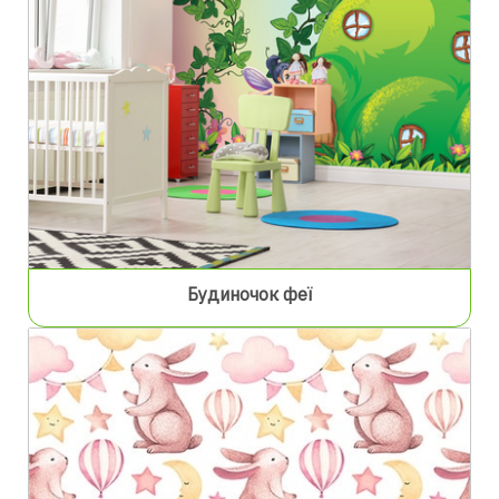
Будиночок феї