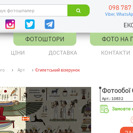
098 787
Viber,
WhatsAp
ЕК
ФОТОШТОРИ
ФОТО НА 
ЦІНИ
ДОСТАВКА
КОНТАКТИ
ого
Арт
Єгипетський візерунок
Фотообої 
Арт.: 10832
Замовте с