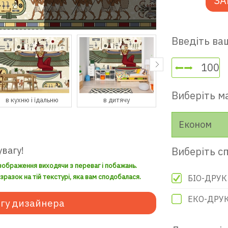
ЗА
Введіть ваш
Виберіть м
в дитячу
в гостьову
в передпокій
Економ
увагу!
Виберіть сп
зображення виходячи з переваг і побажань.
разок на тій текстурі, яка вам сподобалася.
БІО-ДРУК
ЕКО-ДРУ
гу дизайнера