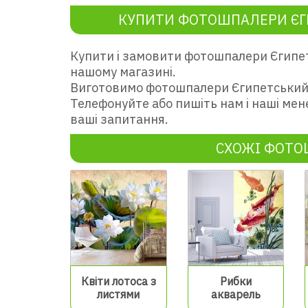
КУПИТИ ФОТОШПАЛЕРИ ЄГ
Купити і замовити фотошпалери Єгипет
нашому магазині.
Виготовимо фотошпалери Єгипетський 
Телефонуйте або пишіть нам і наші мен
ваші запитання.
СХОЖІ ФОТ
Квіти лотоса з
Рибки
листями
акварель