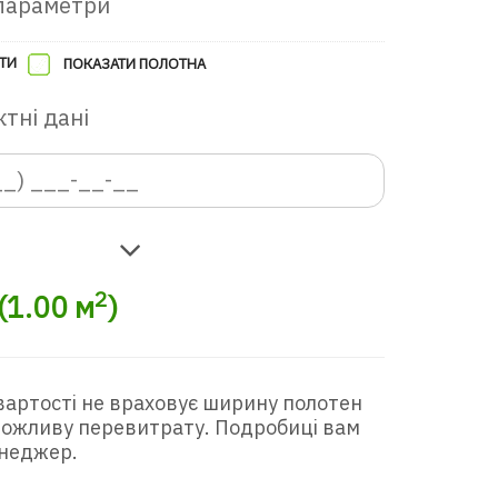
параметри
ТИ
ПОКАЗАТИ ПОЛОТНА
тні дані
2
(
1.00
м
)
вартості не враховує ширину полотен
 можливу перевитрату. Подробиці вам
неджер.