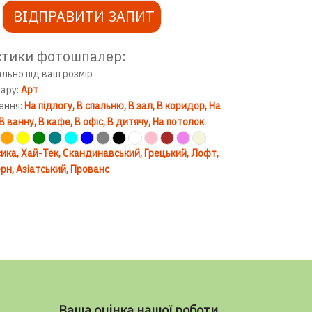
ВІДПРАВИТИ ЗАПИТ
стики фотошпалер:
ально під ваш розмір
вару:
Арт
ення:
На підлогу
В спальню
В зал
В коридор
На
В ванну
В кафе
В офіс
В дитячу
На потолок
ика
Хай-Тек
Скандинавський
Грецький
Лофт
рн
Азіатський
Прованс
Ваша оцінка нашої роботи