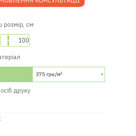
МОВЛЕННЯ КОНСУЛЬТАЦІЇ
 розмір, см
атеріал
в ігрову кімнату
2
375
грн./м
осіб друку
К