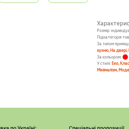
Характери
Розмір: індивіду
Підкатегорія то
За типом приміщ
кухню
На двері
За кольором:
У стилі:
Еко
Клас
Мінімалізм
Моде
вка по Україні:
Спеціальні пропозиції