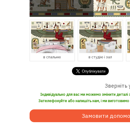
спальню
в студію і зал
в кухню і їдальню
Зверніть 
Індивідуально для вас ми можемо змінити деталі 
Зателефонуйте або напишіть нам, і ми виготовимо з
Замовити допомо