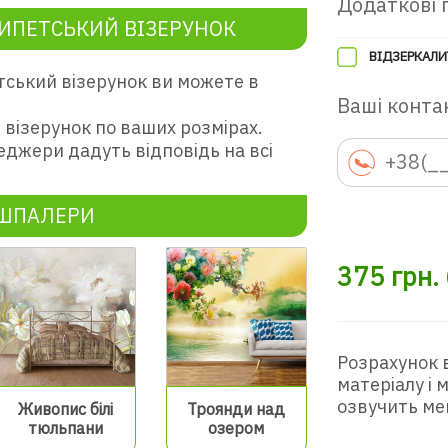
Додаткові 
ИПЕТСЬКИЙ ВІЗЕРУНОК
ВІДЗЕРКАЛИ
ський візерунок ви можете в
Ваші контак
візерунок по ваших розмірах.
еджери дадуть відповідь на всі
ОШПАЛЕРИ
375
грн.
Розрахунок 
матеріалу і
озвучить ме
Живопис білі
Троянди над
тюльпани
озером