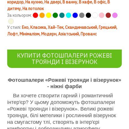
коридор
На кухню
На двері
В ванну
В кафе
В офіс
В
дитячу
На потолок
За кольором:
У стилі:
Еко
Класика
Хай-Тек
Скандинавський
Грецький
Лофт
Мінімалізм
Модерн
Азіатський
Прованс
КУПИТИ ФОТОШПАЛЕРИ РОЖЕВІ
ТРОЯНДИ І ВІЗЕРУНОК
Фотошпалери «Рожеві троянди і візерунок»
- ніжні фарби
Ви хочете створити гарний і романтичний
інтер'єр? У цьому допоможуть фотошпалери
«Рожеві троянди і візерунок». Великі рожеві
троянди, білі метелики і рослинний візерунок
на смугастому тлі, створять в інтер'єрі
комфортну і доброзичливу атмосферу.