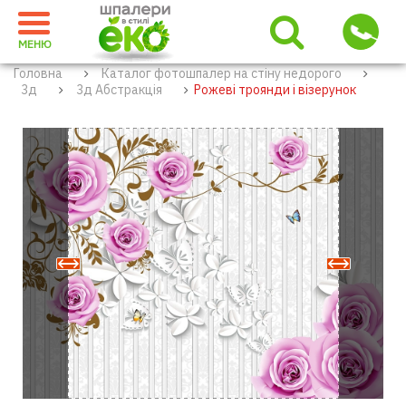
МЕНЮ
Головна
Каталог фотошпалер на стіну недорого
3д
3д Абстракція
Рожеві троянди і візерунок