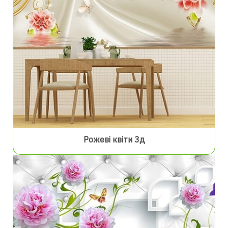
Рожеві квіти 3д