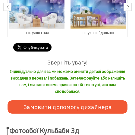
в студію і зал
в кухню і їдальню
Зверніть увагу!
Індивідуально для вас ми можемо змінити деталі зображення
виходячи з переваг і побажань. Зателефонуйте або напишіть
нам, і ми виготовимо зразок на тій текстурі, яка вам
сподобалася.
Замовити допомогу дизайнера
Фотообої Кульбаби 3д