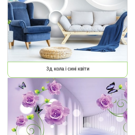
3д кола і сині квіти