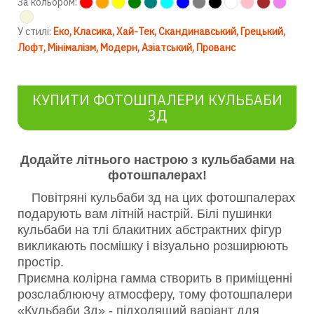
За кольором:
У стилі:
Еко
Класика
Хай-Тек
Скандинавський
Грецький
Лофт
Мінімалізм
Модерн
Азіатський
Прованс
КУПИТИ ФОТОШПАЛЕРИ КУЛЬБАБИ
3Д
Додайте літнього настрою з кульбабами на
фотошпалерах!
Повітряні кульбаби зд на цих фотошпалерах
подарують вам літній настрій. Білі пушинки
кульбаби на тлі блакитних абстрактних фігур
викликають посмішку і візуально розширюють
простір.
Приємна колірна гамма створить в приміщенні
розслаблюючу атмосферу, тому фотошпалери
«Кульбаби 3д» - підходящий варіант для