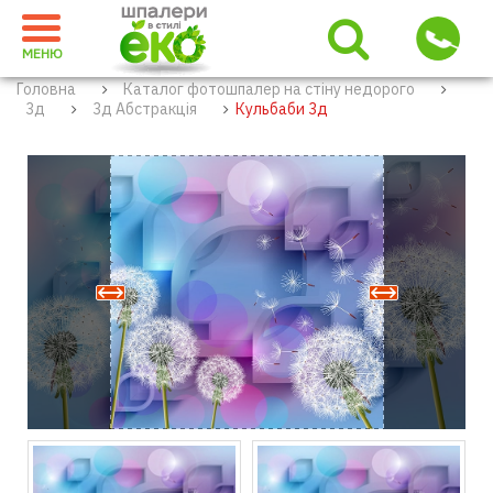
МЕНЮ
Головна
Каталог фотошпалер на стіну недорого
3д
3д Абстракція
Кульбаби 3д