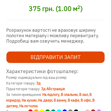
2
375
грн.
(
1.00
м
)
Розрахунок вартості не враховує ширину
полотен матеріалу і можливу перевитрату.
Подробиці вам озвучить менеджер.
ВІДПРАВИТИ ЗАПИТ
Характеристики фотошпалер:
Розмір: індивідуально під ваш розмір
Категорія товару:
3д
Підкатегорія товару:
3д Абстракція
За типом приміщення:
На підлогу
В спальню
В зал
В
коридор
На кухню
На двері
В ванну
В кафе
В офіс
В
дитячу
На потолок