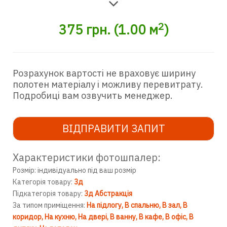
2
375
грн.
(
1.00
м
)
Розрахунок вартості не враховує ширину
полотен матеріалу і можливу перевитрату.
Подробиці вам озвучить менеджер.
ВІДПРАВИТИ ЗАПИТ
Характеристики фотошпалер:
Розмір: індивідуально під ваш розмір
Категорія товару:
3д
Підкатегорія товару:
3д Абстракція
За типом приміщення:
На підлогу
В спальню
В зал
В
коридор
На кухню
На двері
В ванну
В кафе
В офіс
В