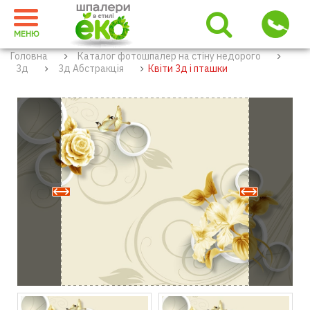
МЕНЮ
Головна
Каталог фотошпалер на стіну недорого
3д
3д Абстракція
Квіти 3д і пташки