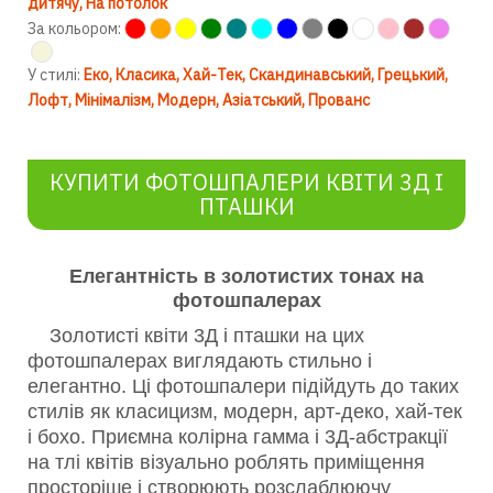
дитячу
На потолок
За кольором:
У стилі:
Еко
Класика
Хай-Тек
Скандинавський
Грецький
Лофт
Мінімалізм
Модерн
Азіатський
Прованс
КУПИТИ ФОТОШПАЛЕРИ КВІТИ 3Д І
ПТАШКИ
Елегантність в золотистих тонах на
фотошпалерах
Золотисті квіти 3Д і пташки на цих
фотошпалерах виглядають стильно і
елегантно. Ці фотошпалери підійдуть до таких
стилів як класицизм, модерн, арт-деко, хай-тек
і бохо. Приємна колірна гамма і 3Д-абстракції
на тлі квітів візуально роблять приміщення
просторіше і створюють розслаблюючу