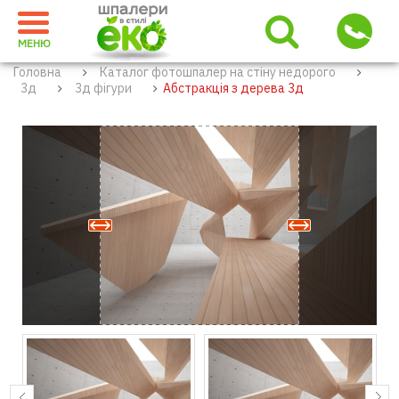
МЕНЮ
Головна
Каталог фотошпалер на стіну недорого
3д
3д фігури
Абстракція з дерева 3д