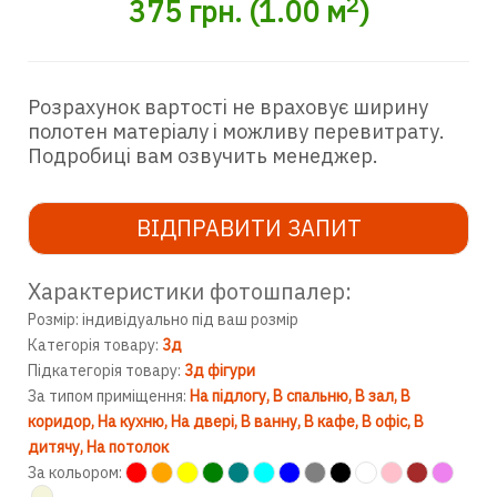
2
375
грн.
(
1.00
м
)
Розрахунок вартості не враховує ширину
полотен матеріалу і можливу перевитрату.
Подробиці вам озвучить менеджер.
ВІДПРАВИТИ ЗАПИТ
Характеристики фотошпалер:
Розмір: індивідуально під ваш розмір
Категорія товару:
3д
Підкатегорія товару:
3д фігури
За типом приміщення:
На підлогу
В спальню
В зал
В
коридор
На кухню
На двері
В ванну
В кафе
В офіс
В
дитячу
На потолок
За кольором: