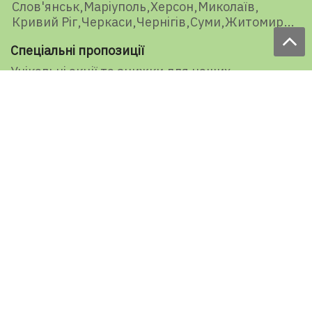
Слов'янськ
Маріуполь
Херсон
Миколаїв
Кривий Ріг
Черкаси
Чернігів
Суми
Житомир
Спеціальні пропозиції
Унікальні акції та знижки для наших
представників і передплатників
E-mail
Підписатися
Ваша оцінка нашої роботи
1527 голосів
Рейтинг: 5 из 5