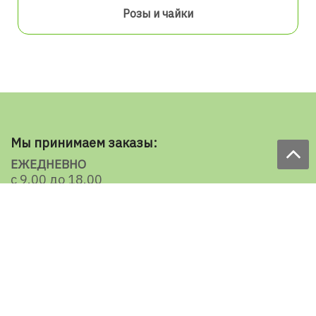
Розы и чайки
Мы принимаем заказы:
ЕЖЕДНЕВНО
с 9.00 до 18.00
по телефону: 098 787 98 98
e-mail: sale@ecooboi.com.ua
КРУГЛОСУТОЧНО В СОЦСЕТЯХ
Блог
Доставка по Украине: