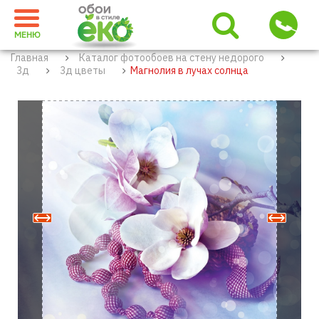
МЕНЮ
Главная
Каталог фотообоев на стену недорого
3д
3д цветы
Магнолия в лучах солнца