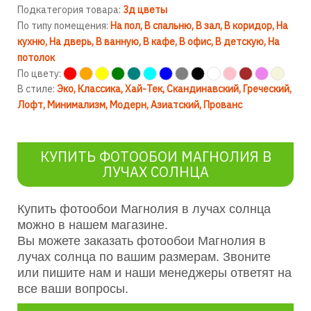
Подкатегория товара:
3д цветы
По типу помещения:
На пол
В спальню
В зал
В коридор
На
кухню
На дверь
В ванную
В кафе
В офис
В детскую
На
потолок
По цвету:
В стиле:
Эко
Классика
Хай-Тек
Скандинавский
Греческий
Лофт
Минимализм
Модерн
Азиатский
Прованс
КУПИТЬ ФОТООБОИ МАГНОЛИЯ В
ЛУЧАХ СОЛНЦА
Купить фотообои Магнолия в лучах солнца
можно в нашем магазине.
Вы можете заказать фотообои Магнолия в
лучах солнца по вашим размерам. Звоните
или пишите нам и наши менеджеры ответят на
все ваши вопросы.