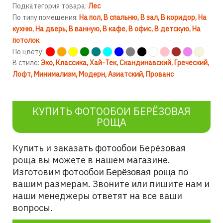
Подкатегория товара:
Лес
По типу помещения:
На пол
В спальню
В зал
В коридор
На
кухню
На дверь
В ванную
В кафе
В офис
В детскую
На
потолок
По цвету:
В стиле:
Эко
Классика
Хай-Тек
Скандинавский
Греческий
Лофт
Минимализм
Модерн
Азиатский
Прованс
КУПИТЬ ФОТООБОИ БЕРЁЗОВАЯ
РОЩА
Купить и заказать фотообои Берёзовая
роща
вы можете в нашем магазине.
Изготовим фотообои
по
Берёзовая роща
вашим размерам. Звоните или пишите нам и
наши менеджеры ответят на все ваши
вопросы.