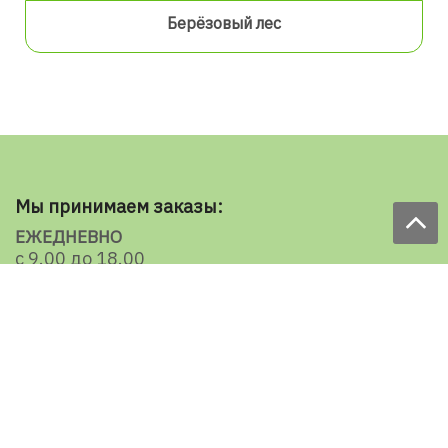
Берёзовый лес
Мы принимаем заказы:
ЕЖЕДНЕВНО
с 9.00 до 18.00
по телефону: 098 787 98 98
e-mail: sale@ecooboi.com.ua
КРУГЛОСУТОЧНО В СОЦСЕТЯХ
Блог