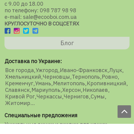
с 9.00 до 18.00
по телефону: 098 787 98 98
e-mail: sale@ecooboi.com.ua
КРУГЛОСУТОЧНО В СОЦСЕТЯХ
Блог
Доставка по Украине:
Все города
Ужгород
Ивано-Франковск
Луцк
Хмельницкий
Черновцы
Тернополь
Ровно
Кременчуг
Умань
Мелитополь
Кропивницкий
Славянск
Мариуполь
Херсон
Николаев
Кривой Рог
Черкассы
Чернигов
Сумы
Житомир
Специальные предложения
Уникальные акции и скидки для наших
представителей и подписчиков