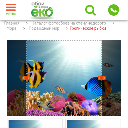
МЕНЮ
Главная
Каталог фотообоев на стену недорого
Море
Подводный мир
Тропические рыбки