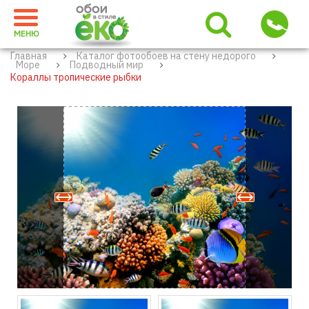
МЕНЮ
Главная
Каталог фотообоев на стену недорого
Море
Подводный мир
Кораллы тропические рыбки