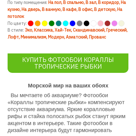
По типу помещения:
На пол
В спальню
В зал
В коридор
На
кухню
На дверь
В ванную
В кафе
В офис
В детскую
На
потолок
По цвету:
В стиле:
Эко
Классика
Хай-Тек
Скандинавский
Греческий
Лофт
Минимализм
Модерн
Азиатский
Прованс
КУПИТЬ ФОТООБОИ КОРАЛЛЫ
ТРОПИЧЕСКИЕ РЫБКИ
Морской мир на ваших обоях
Вы мечтаете об аквариуме? Фотообои
«Кораллы тропические рыбки» компенсируют
отсутствие аквариума. Яркие коралловые
рифы и стайка полосатых рыбок станут ярким
акцентом в интерьере. Такие фотообои в
дизайне интерьера будут гармонировать