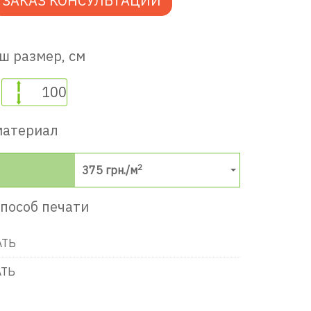
ЗАКАЗ КОНСУЛЬТАЦИИ
ш размер, см
материал
2
375
грн./м
пособ печати
АТЬ
в игровую комнату
АТЬ