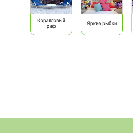
Коралловый
Яркие рыбки
риф