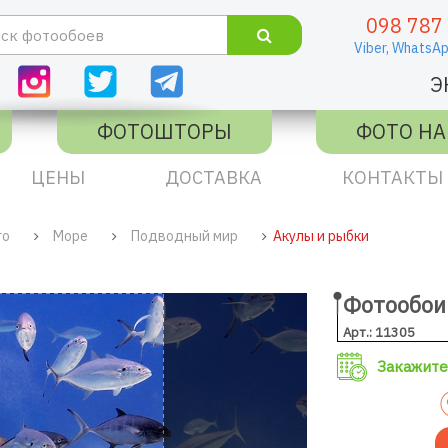
098 787
Viber,
WhatsAp
Э
ФОТОШТОРЫ
ФОТО НА
ЦЕНЫ
ДОСТАВКА
КОНТАКТЫ
го
Море
Подводный мир
Акулы и рыбки
Фотообои
Арт.: 11305
Закажите 