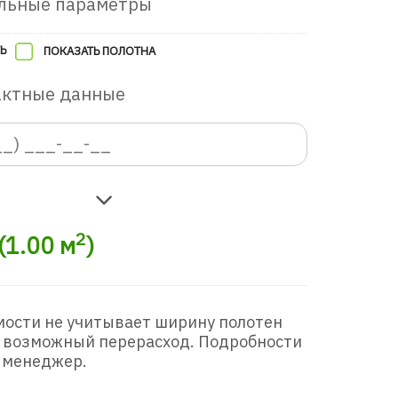
льные параметры
Ь
ПОКАЗАТЬ ПОЛОТНА
актные данные
2
(
1.00
м
)
мости не учитывает ширину полотен
 возможный перерасход. Подробности
 менеджер.