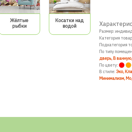
Жёлтые
Косатки над
Характерис
рыбки
водой
Размер: индиви
Категория това
Подкатегория т
По типу помеще
дверь
В ванную
По цвету:
В стиле:
Эко
Кла
Минимализм
Мо