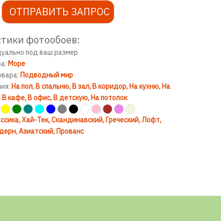
ОТПРАВИТЬ ЗАПРОС
тики фотообоев:
дуально под ваш размер
ра:
Море
овара:
Подводный мир
ния:
На пол
В спальню
В зал
В коридор
На кухню
На
В кафе
В офис
В детскую
На потолок
ссика
Хай-Тек
Скандинавский
Греческий
Лофт
дерн
Азиатский
Прованс