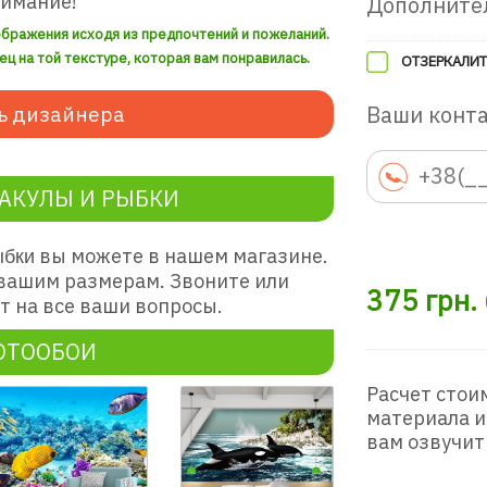
нимание!
Дополните
ображения исходя из предпочтений и пожеланий.
ец на той текстуре, которая вам понравилась.
ОТЗЕРКАЛИТ
Ваши конт
ь дизайнера
АКУЛЫ И РЫБКИ
вы можете в нашем магазине.
ыбки
вашим размерам. Звоните или
375
грн.
 на все ваши вопросы.
ОТООБОИ
Расчет стои
материала и
вам озвучит