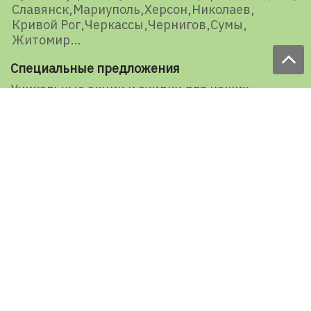
Славянск
Мариуполь
Херсон
Николаев
Кривой Рог
Черкассы
Чернигов
Сумы
Житомир
Специальные предложения
Уникальные акции и скидки для наших
представителей и подписчиков
E-mail
Подписаться
Ваша оценка нашей работы
1527 голосов
Рейтинг: 5 из 5