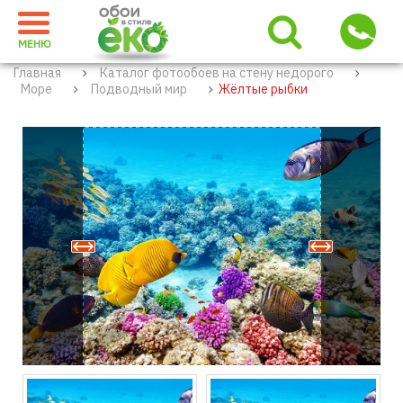
МЕНЮ
Главная
Каталог фотообоев на стену недорого
Море
Подводный мир
Жёлтые рыбки